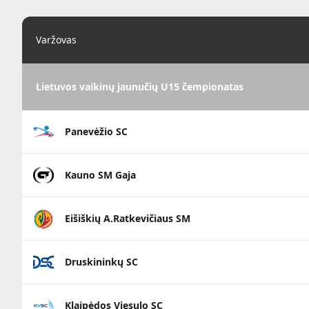
Varžovas
Lietuvos vaikinų jaunučių U15 čempionatas
Panevėžio SC
Kauno SM Gaja
Eišiškių A.Ratkevičiaus SM
Druskininkų SC
Klaipėdos Viesulo SC