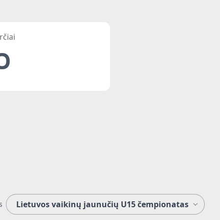
rčiai
0
s