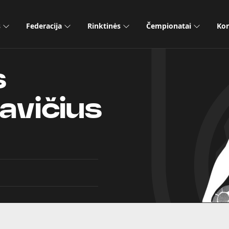
s
Federacija
Rinktinės
Čempionatai
Kon
s
avičius