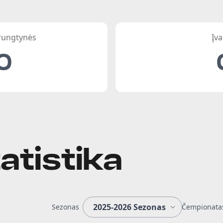
 rungtynės
Įva
0
atistika
Sezonas
Čempionata