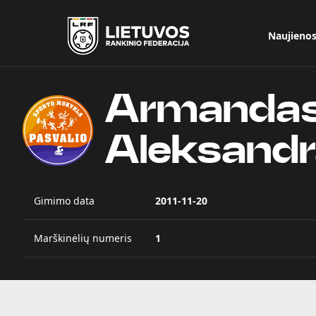
Naujieno
Armanda
Aleksandr
Gimimo data
2011-11-20
Marškinėlių numeris
1