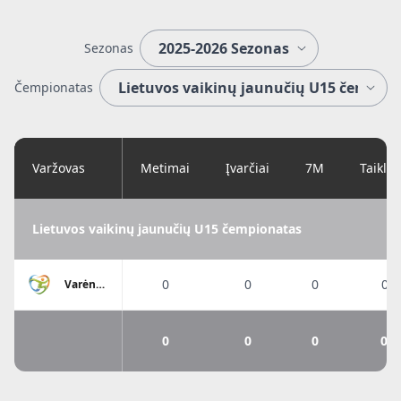
Sezonas
Čempionatas
Varžovas
Metimai
Įvarčiai
7M
Taiklu
Lietuvos vaikinų jaunučių U15 čempionatas
0
0
0
0%
Varėnos
SC
0
0
0
0%