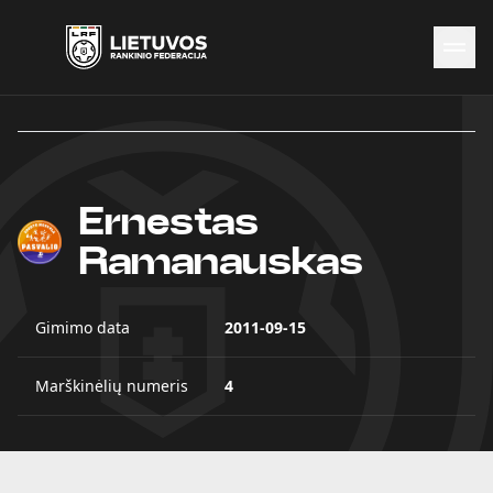
Naujienos
Federacija
Rinktinės
Ernestas
Čempionatai
Kontaktai
Ramanauskas
Antidopingas
Gimimo data
2011-09-15
Marškinėlių numeris
4