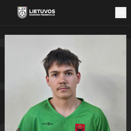
Naujienos
Federacija
Rinktinės
Čempionatai
Kontaktai
Antidopingas