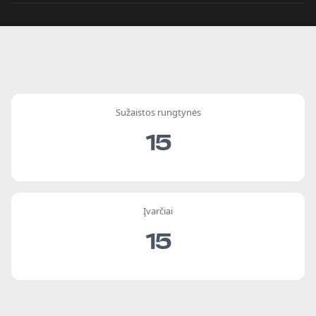
Sužaistos rungtynės
15
Įvarčiai
15