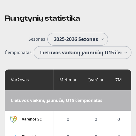
Rungtynių statistika
Sezonas
Čempionatas
Varžovas
Metimai
Įvarčiai
7M
Lietuvos vaikinų jaunučių U15 čempionatas
0
0
0
Varėnos SC