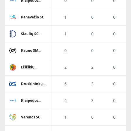
0
0
0
Klaipėdos
Viesulo SC
1
0
0
Panevėžio SC
1
0
0
Šiaulių SC
Dubysa
0
0
0
Kauno SM
Gaja
2
2
0
Eišiškių
A.Ratkevičiaus
SM
6
3
0
Druskininkų
SC
4
3
0
Klaipėdos
Viesulo SC
1
0
0
Varėnos SC