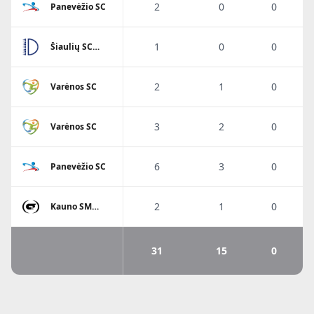
2
0
0
Panevėžio SC
1
0
0
Šiaulių SC
Dubysa
2
1
0
Varėnos SC
3
2
0
Varėnos SC
6
3
0
Panevėžio SC
2
1
0
Kauno SM
Gaja
31
15
0