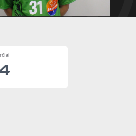
rčiai
14