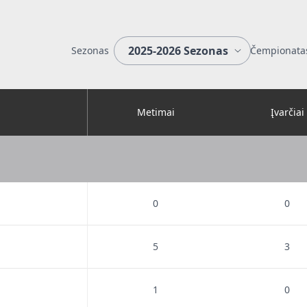
Sezonas
Čempionata
Metimai
Įvarčiai
0
0
5
3
1
0