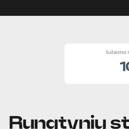
Sužaistos
1
Rungtynių st