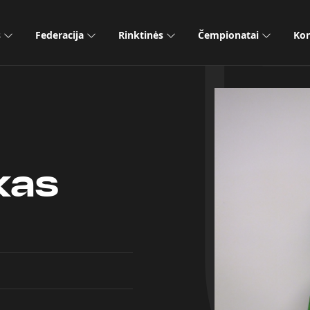
s
Federacija
Rinktinės
Čempionatai
Kon
kas