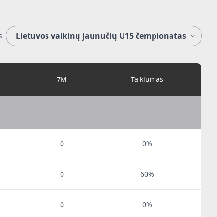
s
7M
Taiklumas
0
0%
0
60%
0
0%