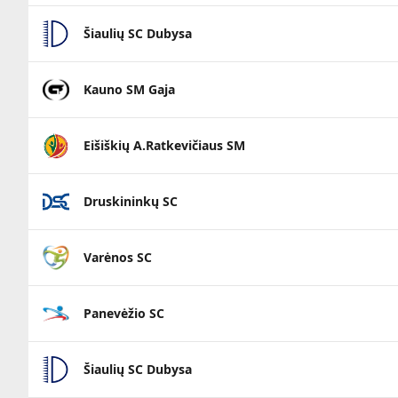
Šiaulių SC Dubysa
Kauno SM Gaja
Eišiškių A.Ratkevičiaus SM
Druskininkų SC
Varėnos SC
Panevėžio SC
Šiaulių SC Dubysa