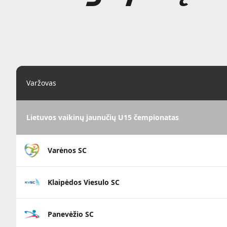
Varžovas
Lietuvos vaikinų jaunučių U15 čempionatas
Varėnos SC
Klaipėdos Viesulo SC
Panevėžio SC