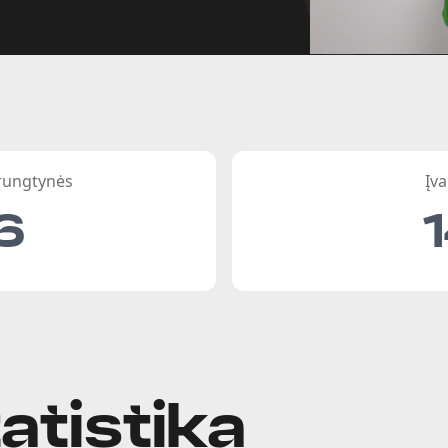
 rungtynės
Įva
6
atistika