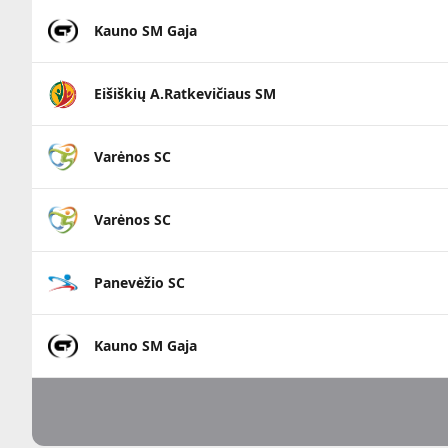
Kauno SM Gaja
Eišiškių A.Ratkevičiaus SM
Varėnos SC
Varėnos SC
Panevėžio SC
Kauno SM Gaja