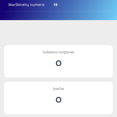
Marškinėlių numeris
19
Sužaistos rungtynės
0
Įvarčiai
0