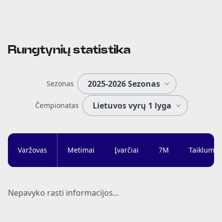
Rungtynių statistika
Sezonas
Čempionatas
Varžovas
Metimai
Įvarčiai
7M
Taiklumas
Nepavyko rasti informacijos...