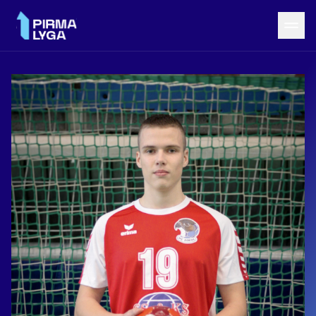
Grįžti į LRF puslapį
Naujienos
Tvarkaraštis
Rezultatai
Statistika
Turnyrinė lentelė
Komandos