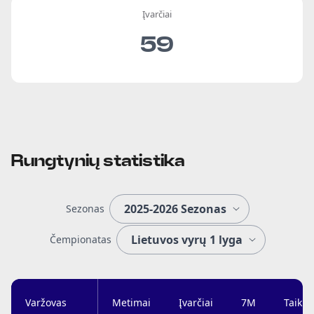
Įvarčiai
59
Rungtynių statistika
Sezonas
Čempionatas
Varžovas
Metimai
Įvarčiai
7M
Taikl