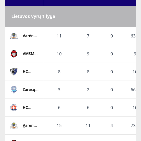
Lietuvos vyrų 1 lyga
11
7
0
63.6
Varėnos
Ūla 2
10
9
0
90
VMSM
Sostinės
tauras-
VHC
8
8
0
100
HC
Utena
3
2
0
66.6
Zarasų
Ežerietis
6
6
0
100
HC
Molėtai
15
11
4
73.3
Varėnos
Ūla 2