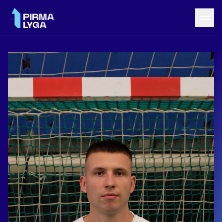
Grįžti į LRF puslapį
Naujienos
Tvarkaraštis
Rezultatai
Statistika
Turnyrinė lentelė
Komandos