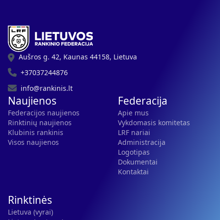
Aušros g. 42, Kaunas 44158, Lietuva
+37037244876
info@rankinis.lt
Naujienos
Federacija
Federacijos naujienos
Apie mus
Rinktinių naujienos
Vykdomasis komitetas
Klubinis rankinis
LRF nariai
Visos naujienos
Administracija
Logotipas
Dokumentai
Kontaktai
Rinktinės
Lietuva (vyrai)