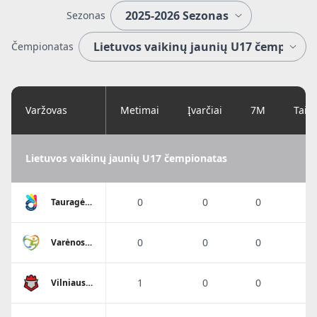
Sezonas
Čempionatas
Varžovas
Metimai
Įvarčiai
7M
Taik
Lietuvos vaikinų jaunių U17 čempionatas
0
0
0
Tauragės
SC
0
0
0
Varėnos
SC
1
0
0
Vilniaus
SM
Sostinės
tauras