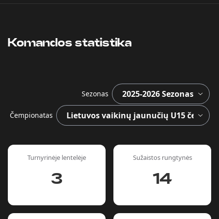
Komandos statistika
Sezonas
Čempionatas
Turnyrinėje lentelėje
Sužaistos rungtynės
3
14