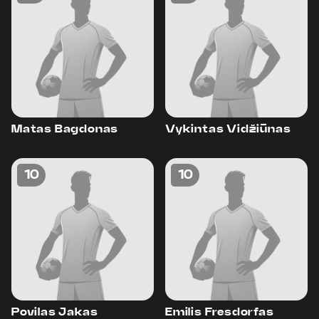
Matas Bagdonas
Vykintas Vidžiūnas
10
10
Povilas Jakas
Emilis Fresdorfas