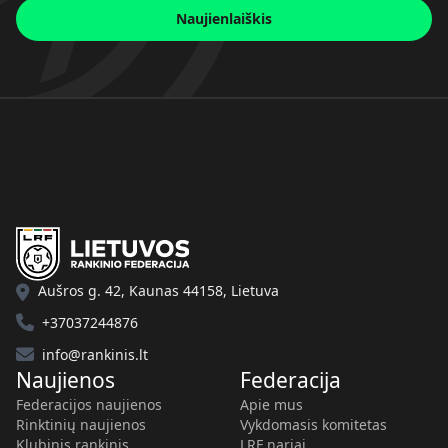
Naujienlaiškis
Aušros g. 42, Kaunas 44158, Lietuva
+37037244876
info@rankinis.lt
Naujienos
Federacija
Federacijos naujienos
Apie mus
Rinktinių naujienos
Vykdomasis komitetas
Klubinis rankinis
LRF nariai