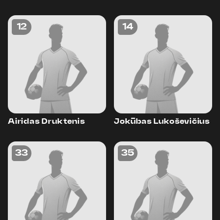
12
14
Airidas Druktenis
Jokūbas Lukoševičius
33
35