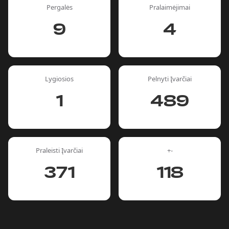
Pergalės
Pralaimėjimai
9
4
Lygiosios
Pelnyti Įvarčiai
1
489
Praleisti Įvarčiai
+-
371
118