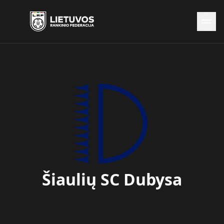
Naujienos
Federacija
Rinktinės
Čempionatai
Kontaktai
Antidopingas
Šiaulių SC Dubysa