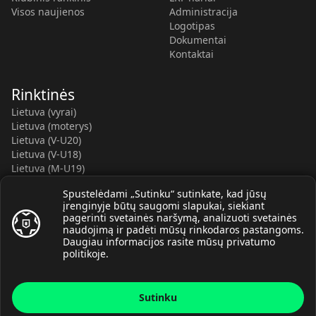
Visos naujienos
Administracija
Logotipas
Dokumentai
Kontaktai
Rinktinės
Lietuva (vyrai)
Lietuva (moterys)
Lietuva (V-U20)
Lietuva (V-U18)
Lietuva (M-U19)
Kauno r. SC-2 (LTU)
Spustelėdami „Sutinku“ sutinkate, kad jūsų
Lietuva (M-U16)
įrenginyje būtų saugomi slapukai, siekiant
pagerinti svetainės naršymą, analizuoti svetainės
naudojimą ir padėti mūsų rinkodaros pastangoms.
Daugiau informacijos rasite mūsų
privatumo
politikoje
.
© Lietuvos rankinio federacija, 2026.
Sutinku