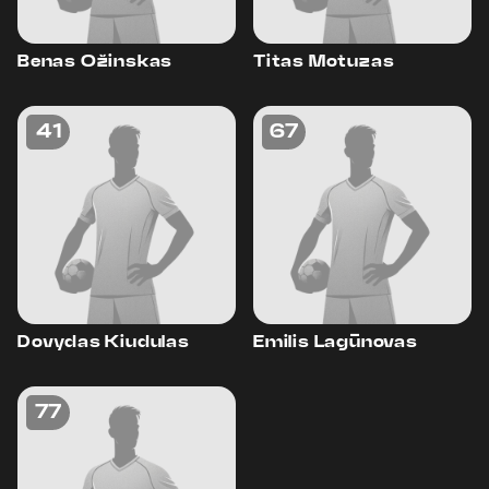
Benas Ožinskas
Titas Motuzas
41
67
Dovydas Kiudulas
Emilis Lagūnovas
77