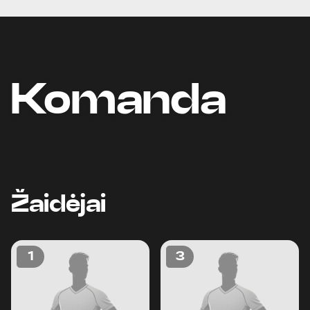
Komanda
Žaidėjai
1
3