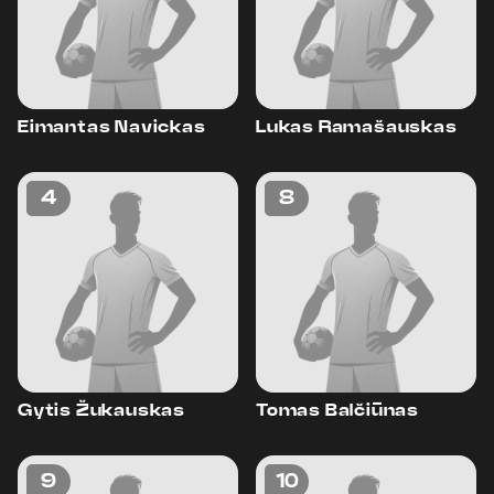
Eimantas Navickas
Lukas Ramašauskas
4
8
Gytis Žukauskas
Tomas Balčiūnas
9
10