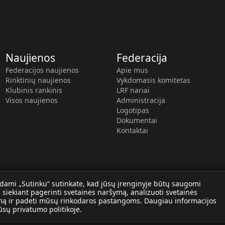
Naujienos
Federacija
Federacijos naujienos
Apie mus
Rinktinių naujienos
Vykdomasis komitetas
Klubinis rankinis
LRF nariai
Visos naujienos
Administracija
Logotipas
Dokumentai
Kontaktai
dami „Sutinku“ sutinkate, kad jūsų įrenginyje būtų saugomi
, siekiant pagerinti svetainės naršymą, analizuoti svetainės
ą ir padėti mūsų rinkodaros pastangoms. Daugiau informacijos
mūsų
privatumo politikoje
.