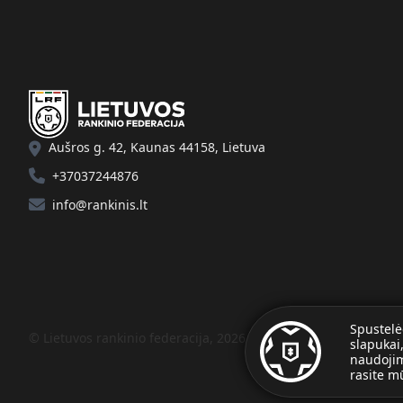
Aušros g. 42, Kaunas 44158, Lietuva
+37037244876
info@rankinis.lt
Spustelė
© Lietuvos rankinio federacija, 2026.
slapukai
naudojim
rasite 