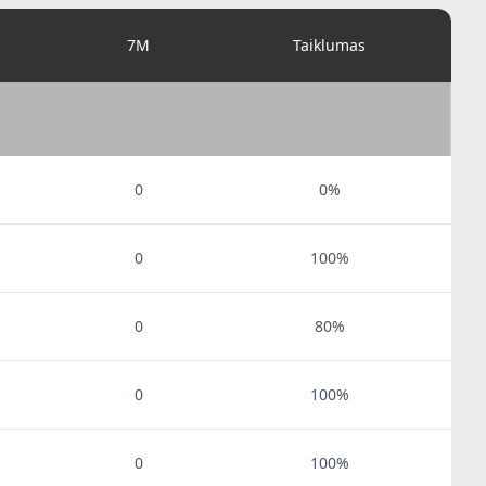
7M
Taiklumas
0
0%
0
100%
0
80%
0
100%
0
100%