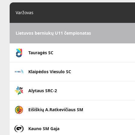
Varžovas
Lietuvos berniukų U11 čempionatas
Tauragės SC
Klaipėdos Viesulo SC
Alytaus SRC-2
Eišiškių A.Ratkevičiaus SM
Kauno SM Gaja