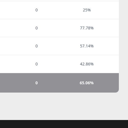
0
25%
0
77.78%
0
57.14%
0
42.86%
0
65.06%