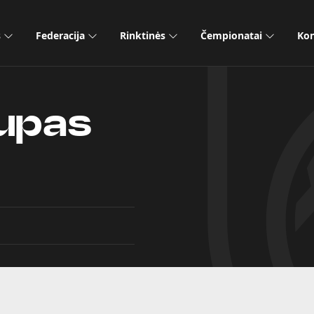
s
Federacija
Rinktinės
Čempionatai
Kon
upas