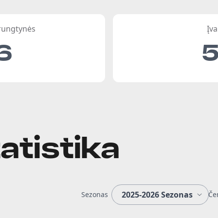
 rungtynės
Įva
6
atistika
Sezonas
Če