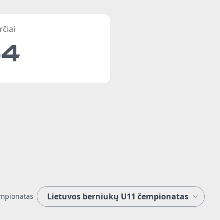
rčiai
54
mpionatas