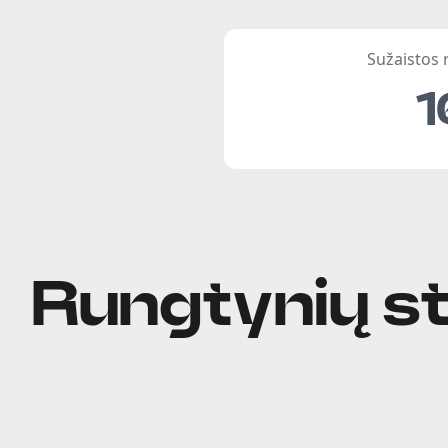
Sužaistos
1
Rungtynių st