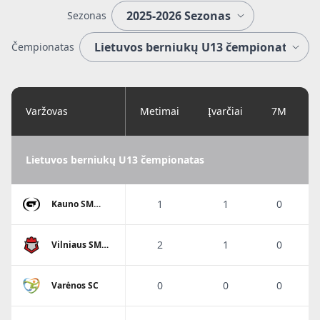
Sezonas
Čempionatas
Varžovas
Metimai
Įvarčiai
7M
Lietuvos berniukų U13 čempionatas
1
1
0
Kauno SM
Gaja
2
1
0
Vilniaus SM
Sostinės
tauras
0
0
0
Varėnos SC