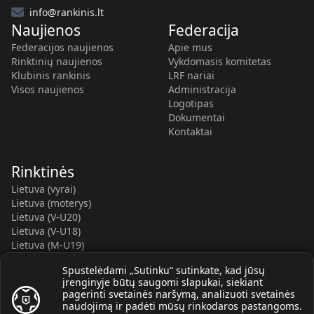
info@rankinis.lt
Naujienos
Federacija
Federacijos naujienos
Apie mus
Rinktinių naujienos
Vykdomasis komitetas
Klubinis rankinis
LRF nariai
Visos naujienos
Administracija
Logotipas
Dokumentai
Kontaktai
Rinktinės
Lietuva (vyrai)
Lietuva (moterys)
Lietuva (V-U20)
Lietuva (V-U18)
Lietuva (M-U19)
Kauno r. SC-2 (LTU)
Spustelėdami „Sutinku“ sutinkate, kad jūsų
Lietuva (M-U16)
įrenginyje būtų saugomi slapukai, siekiant
pagerinti svetainės naršymą, analizuoti svetainės
naudojimą ir padėti mūsų rinkodaros pastangoms.