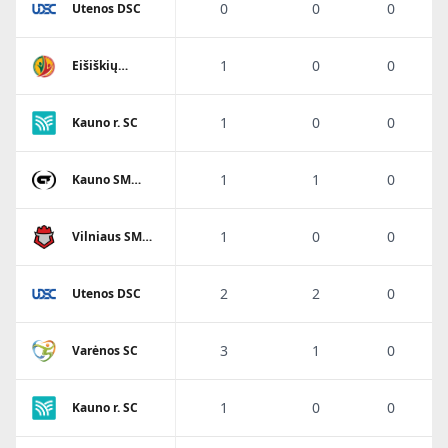
0
0
0
Utenos DSC
1
0
0
Eišiškių
A.Ratkevičiaus
SM
1
0
0
Kauno r. SC
1
1
0
Kauno SM
Gaja
1
0
0
Vilniaus SM
Sostinės
tauras
2
2
0
Utenos DSC
3
1
0
Varėnos SC
1
0
0
Kauno r. SC