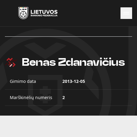
Naujienos
Federacija
Rinktinės
Čempionatai
Benas Zdanavičius
Kontaktai
Antidopingas
Gimimo data
2013-12-05
Marškinėlių numeris
2