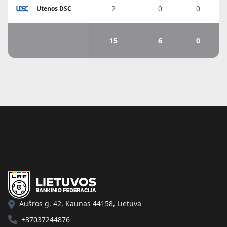
2
0
0
Utenos DSC
15
6
0
Aušros g. 42, Kaunas 44158, Lietuva
+37037244876