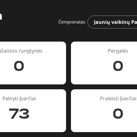
a
Čempionatas
užaistos rungtynės
Pergalės
0
0
Pelnyti Įvarčiai
Praleisti Įvarčiai
73
0