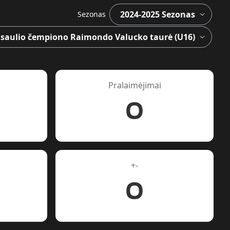
Sezonas
Pralaimėjimai
0
+-
0