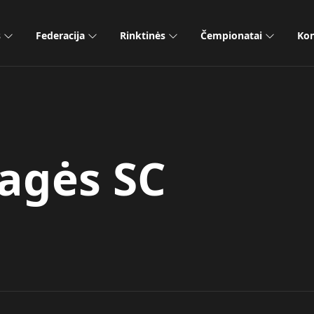
s
Federacija
Rinktinės
Čempionatai
Kon
agės SC