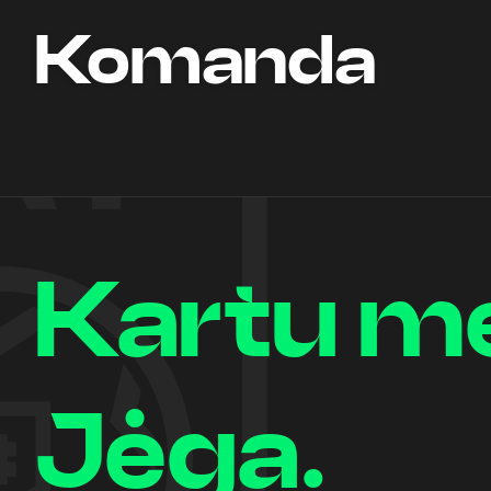
Komanda
Kartu m
Jėga.