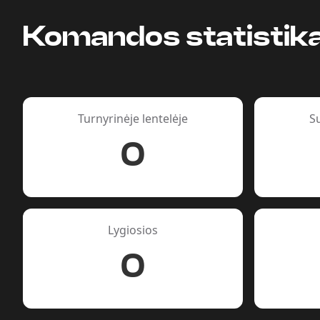
Komandos statistik
Turnyrinėje lentelėje
S
0
Lygiosios
0