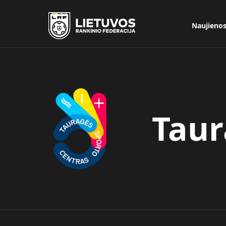
Naujieno
Taur