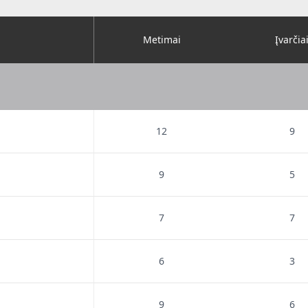
Metimai
Įvarčia
12
9
9
5
7
7
6
3
9
6