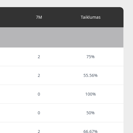
i
7M
Taiklumas
2
75%
2
55.56%
0
100%
0
50%
2
66.67%