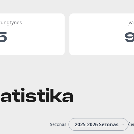
 rungtynės
Įva
5
atistika
Sezonas
Če