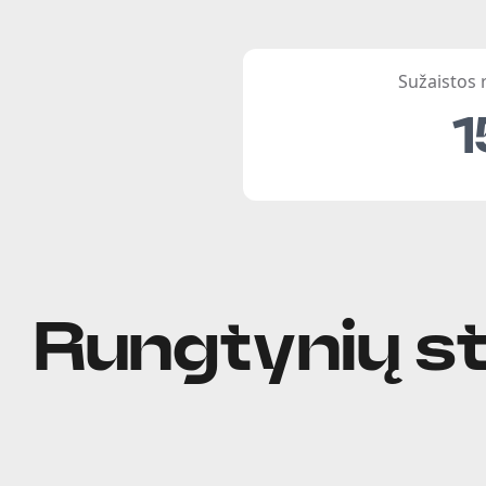
Sužaistos
1
Rungtynių st