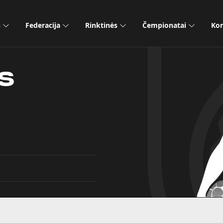
s
Federacija
Rinktinės
Čempionatai
Kon
s