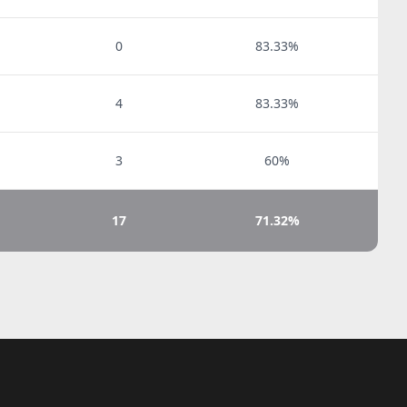
0
83.33%
4
83.33%
3
60%
17
71.32%