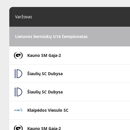
Varžovas
Lietuvos berniukų U14 čempionatas
Kauno SM Gaja-2
Šiaulių SC Dubysa
Šiaulių SC Dubysa
Klaipėdos Viesulo SC
Kauno SM Gaja-2