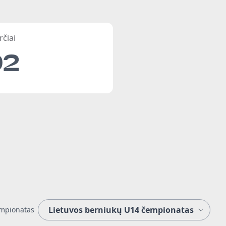
rčiai
92
mpionatas