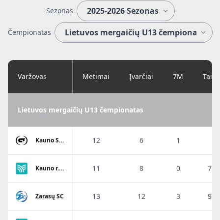
Sezonas
Čempionatas
Varžovas
Metimai
Įvarčiai
7M
Taik
Lietuvos mergaičių U13 čempionatas
12
6
1
5
Kauno SM
Gaja
11
8
0
72.
Kauno r.
SC-2
13
12
3
92.
Zarasų SC