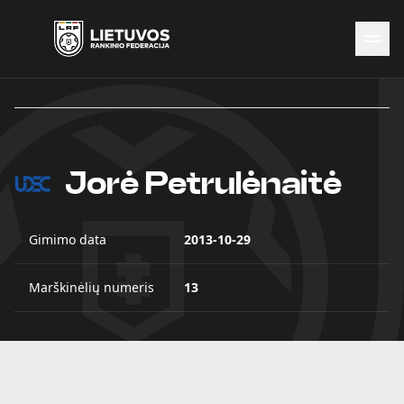
Naujienos
Federacija
Rinktinės
Čempionatai
Jorė Petrulėnaitė
Kontaktai
Antidopingas
Gimimo data
2013-10-29
Marškinėlių numeris
13