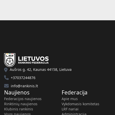
Aušros g. 42, Kaunas 44158, Lietuva
+37037244876
info@rankinis.lt
Naujienos
Federacija
Federacijos naujienos
Apie mus
Rinktinių naujienos
Vykdomasis komitetas
Klubinis rankinis
LRF nariai
Visos naujienos
Administracija