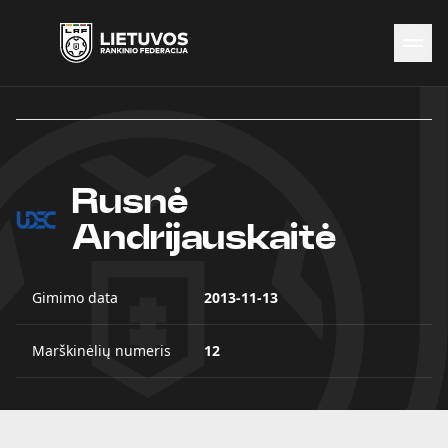
Naujienos
Federacija
Rinktinės
Rusnė
Čempionatai
Kontaktai
Andrijauskaitė
Antidopingas
Gimimo data
2013-11-13
Marškinėlių numeris
12