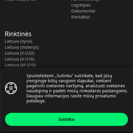
Logotipas
Dokumentai
Kontaktai
Rinktinės
Lietuva (vyrai)
Lietuva (moterys)
Lietuva (V-U20)
Lietuva (V-U18)
Lietuva (M-U19)
Kauno r. SC-2 (LTU)
Spustelėdami „Sutinku“ sutinkate, kad jūsų
Lietuva (M-U16)
įrenginyje būtų saugomi slapukai, siekiant
pagerinti svetainės naršymą, analizuoti svetainės
naudojimą ir padėti mūsų rinkodaros pastangoms.
Daugiau informacijos rasite mūsų
privatumo
politikoje
.
© Lietuvos rankinio federacija, 2026.
Sutinku