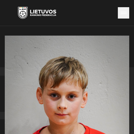
Naujienos
Federacija
Rinktinės
Čempionatai
Kontaktai
Antidopingas