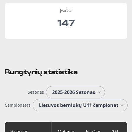
Įvarčiai
147
Rungtynių statistika
Sezonas
Čempionatas
Varžovas
Metimai
Įvarčiai
7M