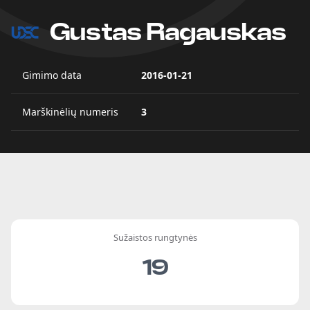
Gustas Ragauskas
Gimimo data
2016-01-21
Marškinėlių numeris
3
Sužaistos rungtynės
19