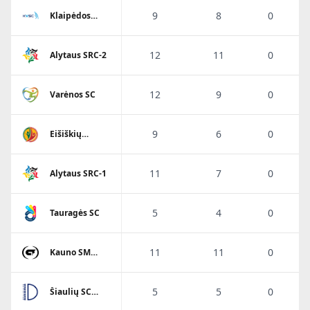
9
8
0
Klaipėdos
Viesulo SC
12
11
0
Alytaus SRC-2
12
9
0
Varėnos SC
9
6
0
Eišiškių
A.Ratkevičiaus
SM
11
7
0
Alytaus SRC-1
5
4
0
Tauragės SC
11
11
0
Kauno SM
Gaja
5
5
0
Šiaulių SC
Dubysa