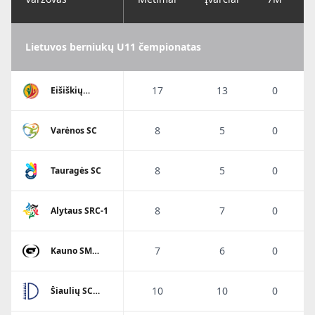
Lietuvos berniukų U11 čempionatas
17
13
0
Eišiškių
A.Ratkevičiaus
SM
8
5
0
Varėnos SC
8
5
0
Tauragės SC
8
7
0
Alytaus SRC-1
7
6
0
Kauno SM
Gaja
10
10
0
Šiaulių SC
Dubysa