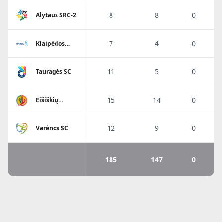
8
8
0
Alytaus SRC-2
7
4
0
Klaipėdos
Viesulo SC
11
5
0
Tauragės SC
15
14
0
Eišiškių
A.Ratkevičiaus
SM
12
9
0
Varėnos SC
185
147
0