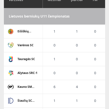
Lietuvos berniukų U11 čempionatas
1
1
0
Eišiškių
A.Ratkevičiaus
SM
0
0
0
Varėnos SC
1
0
0
Tauragės SC
0
0
0
Alytaus SRC-1
6
4
0
Kauno SM
Gaja
1
1
0
Šiaulių SC
Dubysa