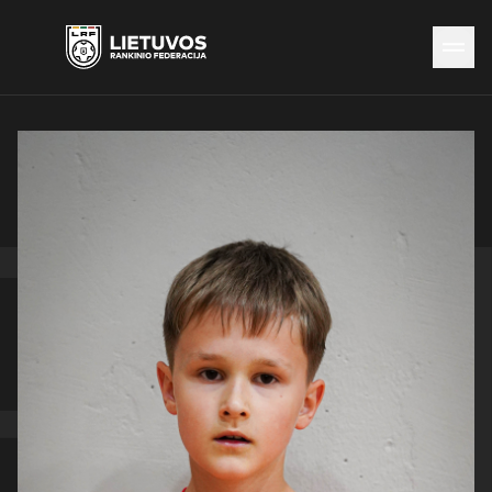
Naujienos
Federacija
Rinktinės
Čempionatai
Kontaktai
Antidopingas