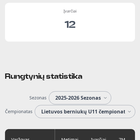
Įvarčiai
12
Rungtynių statistika
Sezonas
Čempionatas
Varžovas
Metimai
Įvarčiai
7M