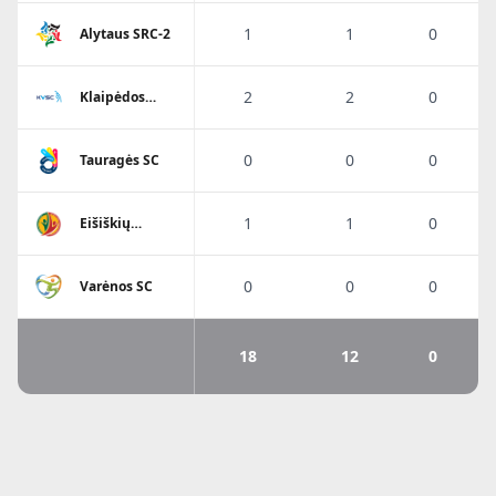
1
1
0
Alytaus SRC-2
2
2
0
Klaipėdos
Viesulo SC
0
0
0
Tauragės SC
1
1
0
Eišiškių
A.Ratkevičiaus
SM
0
0
0
Varėnos SC
18
12
0