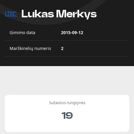
Lukas Merkys
Gimimo data
2015-09-12
Marškinėlių numeris
2
Sužaistos rungtynės
19