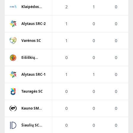
2
1
0
Klaipėdos
Viesulo SC
1
0
0
Alytaus SRC-2
1
0
0
Varėnos SC
0
0
0
Eišiškių
A.Ratkevičiaus
SM
1
1
0
Alytaus SRC-1
0
0
0
Tauragės SC
0
0
0
Kauno SM
Gaja
0
0
0
Šiaulių SC
Dubysa