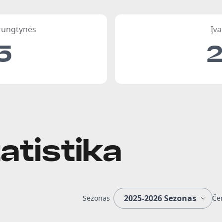
 rungtynės
Įva
5
atistika
Sezonas
Če