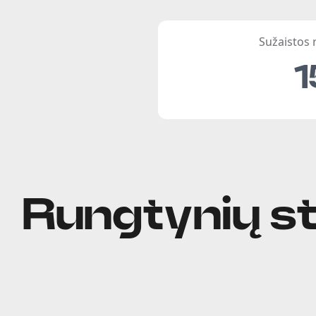
Sužaistos
1
Rungtynių st