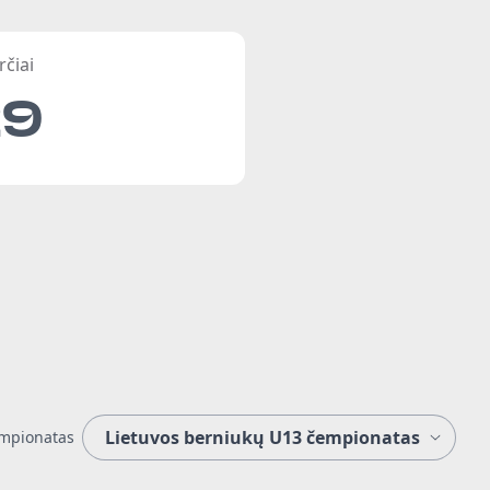
rčiai
29
mpionatas