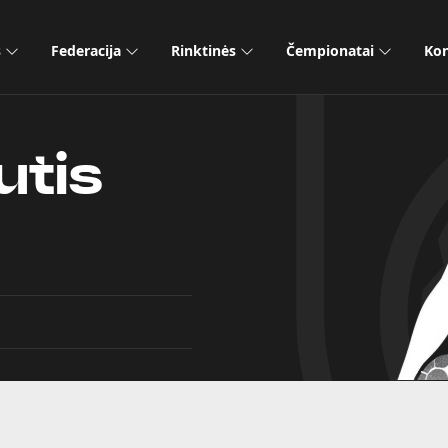
s
Federacija
Rinktinės
Čempionatai
Kon
utis