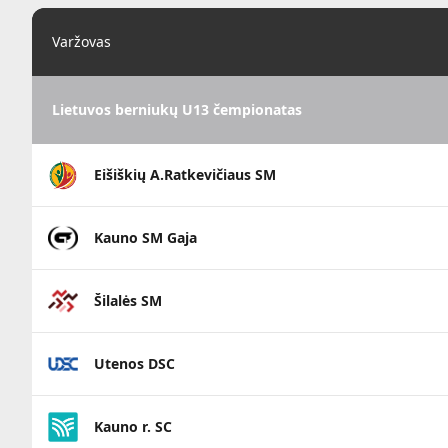
Varžovas
Lietuvos berniukų U13 čempionatas
Eišiškių A.Ratkevičiaus SM
Kauno SM Gaja
Šilalės SM
Utenos DSC
Kauno r. SC