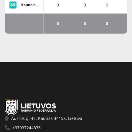
tauras
0
0
0
0
Kauno r.
SC-1
0
0
0
0
Aušros g. 42, Kaunas 44158, Lietuva
+37037244876