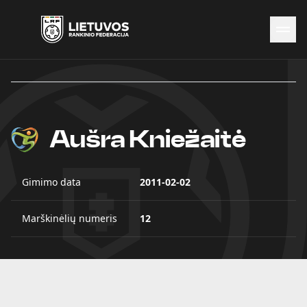
Naujienos
Federacija
Rinktinės
Čempionatai
Aušra Kniežaitė
Kontaktai
Antidopingas
Gimimo data
2011-02-02
Marškinėlių numeris
12