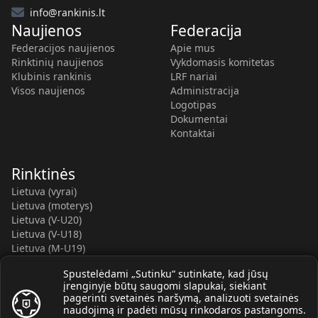
info@rankinis.lt
Naujienos
Federacija
Federacijos naujienos
Apie mus
Rinktinių naujienos
Vykdomasis komitetas
Klubinis rankinis
LRF nariai
Visos naujienos
Administracija
Logotipas
Dokumentai
Kontaktai
Rinktinės
Lietuva (vyrai)
Lietuva (moterys)
Lietuva (V-U20)
Lietuva (V-U18)
Lietuva (M-U19)
Kauno r. SC-2 (LTU)
Spustelėdami „Sutinku“ sutinkate, kad jūsų
Lietuva (M-U16)
įrenginyje būtų saugomi slapukai, siekiant
pagerinti svetainės naršymą, analizuoti svetainės
naudojimą ir padėti mūsų rinkodaros pastangoms.