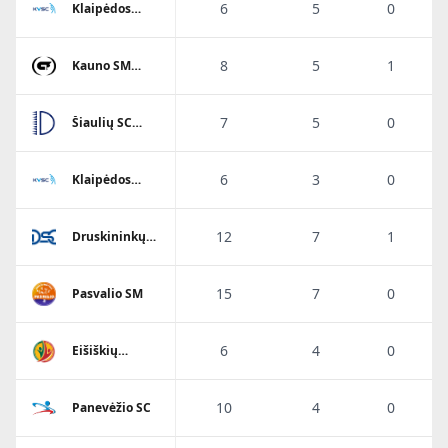
6
5
0
Klaipėdos
Viesulo SC
8
5
1
Kauno SM
Gaja
7
5
0
Šiaulių SC
Dubysa
6
3
0
Klaipėdos
Viesulo SC
12
7
1
Druskininkų
SC
15
7
0
Pasvalio SM
6
4
0
Eišiškių
A.Ratkevičiaus
SM
10
4
0
Panevėžio SC