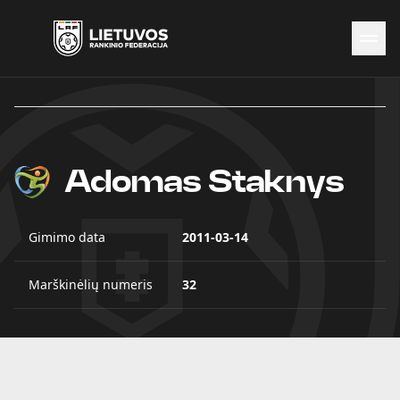
Naujienos
Federacija
Rinktinės
Čempionatai
Adomas Staknys
Kontaktai
Antidopingas
Gimimo data
2011-03-14
Marškinėlių numeris
32