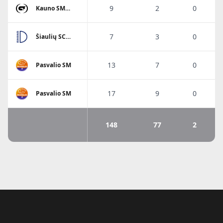
9
2
0
Kauno SM
Gaja
7
3
0
Šiaulių SC
Dubysa
13
7
0
Pasvalio SM
17
9
0
Pasvalio SM
148
77
2