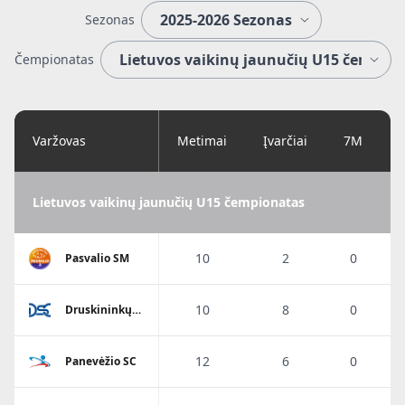
Sezonas
Čempionatas
Varžovas
Metimai
Įvarčiai
7M
Lietuvos vaikinų jaunučių U15 čempionatas
10
2
0
Pasvalio SM
10
8
0
Druskininkų
SC
12
6
0
Panevėžio SC