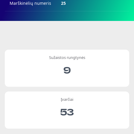
Marškinėlių numeris
25
Sužaistos rungtynės
9
Įvarčiai
53