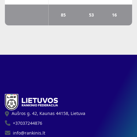
žvaigždės
85
53
16
6
Aušros g. 42, Kaunas 44158, Lietuva
+37037244876
info@rankinis.lt