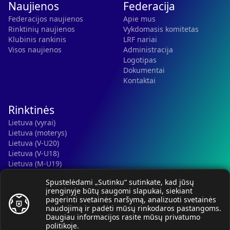
Naujienos
Federacija
Federacijos naujienos
Apie mus
Rinktinių naujienos
Vykdomasis komitetas
Klubinis rankinis
LRF nariai
Visos naujienos
Administracija
Logotipas
Dokumentai
Kontaktai
Rinktinės
Lietuva (vyrai)
Lietuva (moterys)
Lietuva (V-U20)
Lietuva (V-U18)
Lietuva (M-U19)
Kauno r. SC-2 (LTU)
Spustelėdami „Sutinku“ sutinkate, kad jūsų
Lietuva (M-U16)
įrenginyje būtų saugomi slapukai, siekiant
pagerinti svetainės naršymą, analizuoti svetainės
naudojimą ir padėti mūsų rinkodaros pastangoms.
Daugiau informacijos rasite mūsų
privatumo
politikoje
.