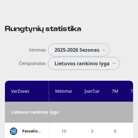
Rungtynių statistika
Sezonas
Čempionatas
Varžovas
Metimai
Įvarčiai
7M
Tai
Lietuvos rankinio lyga
10
3
0
Pasvalio
Pieno