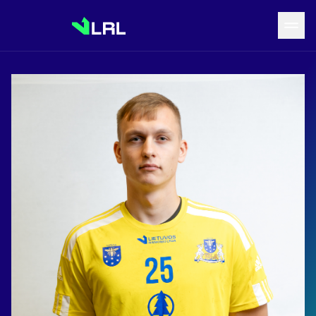
Grįžti į LRF puslapį
Naujienos
Tvarkaraštis
Rezultatai
Statistika
Turnyrinė lentelė
Komandos