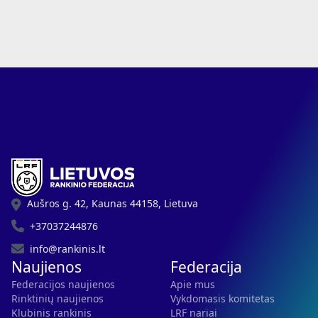
Aušros g. 42, Kaunas 44158, Lietuva
+37037244876
info@rankinis.lt
Naujienos
Federacija
Federacijos naujienos
Apie mus
Rinktinių naujienos
Vykdomasis komitetas
Klubinis rankinis
LRF nariai