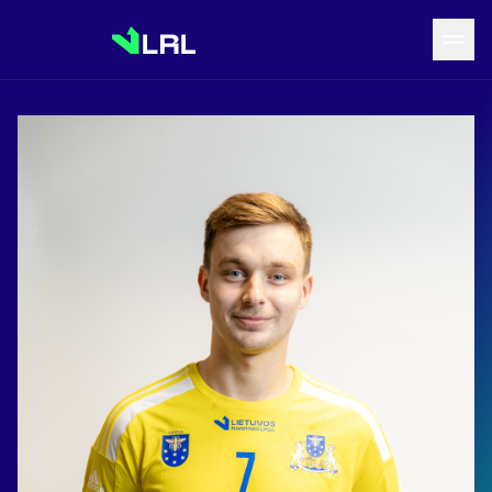
Grįžti į LRF puslapį
Naujienos
Tvarkaraštis
Rezultatai
Statistika
Turnyrinė lentelė
Komandos