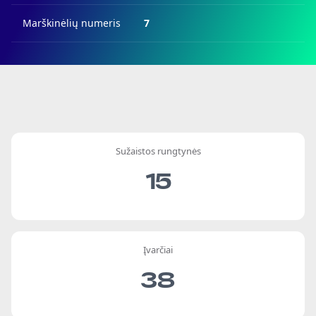
Marškinėlių numeris
7
Sužaistos rungtynės
15
Įvarčiai
38