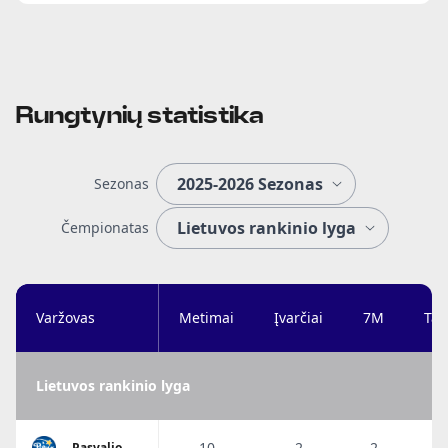
Rungtynių statistika
Sezonas
Čempionatas
Varžovas
Metimai
Įvarčiai
7M
Tai
Lietuvos rankinio lyga
10
2
2
Pasvalio