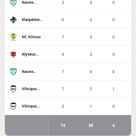
3
3
0
Kauno
Granitas-
Karys
6
4
0
6
Klaipėdos
Dragūnas
7
4
0
5
HC Vilnius
4
3
0
Alytaus
Varsa-
Stronglasas
7
4
0
5
Kauno
Granitas-
Karys
7
5
1
7
Vilniaus
VHC Šviesa
3
1
0
3
Vilniaus
VHC Šviesa
74
38
4
5