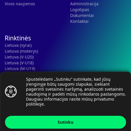
Visos naujienos
Administracija
Logotipas
Dokumentai
Kontaktai
Rinktinės
Lietuva (vyrai)
Lietuva (moterys)
Lietuva (V-U20)
Lietuva (V-U18)
Lietuva (M-U19)
Kauno r. SC-2 (LTU)
Spustelėdami „Sutinku“ sutinkate, kad jūsų
Lietuva (M-U16)
įrenginyje būtų saugomi slapukai, siekiant
pagerinti svetainės naršymą, analizuoti svetainės
naudojimą ir padėti mūsų rinkodaros pastangoms.
Daugiau informacijos rasite mūsų
privatumo
politikoje
.
© Lietuvos rankinio federacija, 2026.
Sutinku