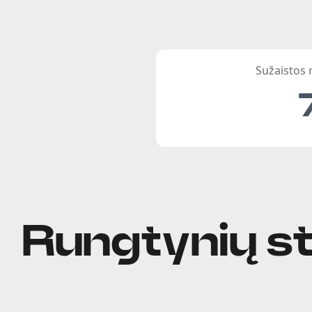
Sužaistos
Rungtynių st