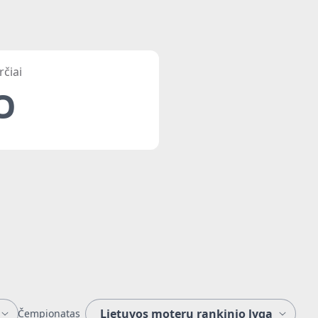
rčiai
0
Čempionatas