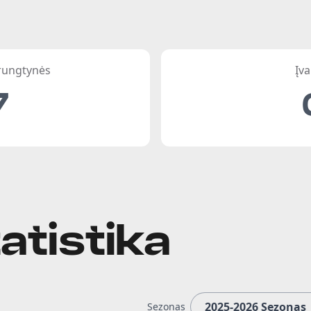
 rungtynės
Įva
7
atistika
Sezonas