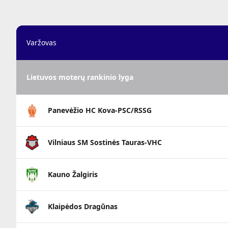
Varžovas
Lietuvos moterų rankinio lyga
Panevėžio HC Kova-PSC/RSSG
Vilniaus SM Sostinės Tauras-VHC
Kauno Žalgiris
Klaipėdos Dragūnas