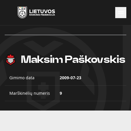
Naujienos
Federacija
Rinktinės
Čempionatai
Maksim Paškovskis
Kontaktai
Antidopingas
Gimimo data
2009-07-23
Marškinėlių numeris
9