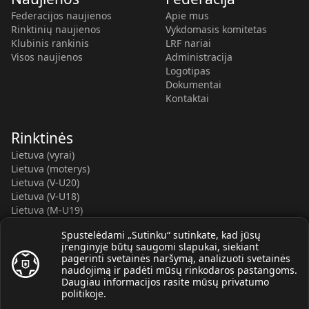
Federacijos naujienos
Apie mus
Rinktinių naujienos
Vykdomasis komitetas
Klubinis rankinis
LRF nariai
Visos naujienos
Administracija
Logotipas
Dokumentai
Kontaktai
Rinktinės
Lietuva (vyrai)
Lietuva (moterys)
Lietuva (V-U20)
Lietuva (V-U18)
Lietuva (M-U19)
Kauno r. SC-2 (LTU)
Spustelėdami „Sutinku“ sutinkate, kad jūsų
Lietuva (M-U16)
įrenginyje būtų saugomi slapukai, siekiant
pagerinti svetainės naršymą, analizuoti svetainės
naudojimą ir padėti mūsų rinkodaros pastangoms.
Daugiau informacijos rasite mūsų
privatumo
politikoje
.