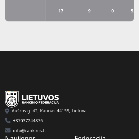
17
9
0
52.
Aušros g. 42, Kaunas 44158, Lietuva
+37037244876
info@rankinis.lt
Naujienos
Federacija