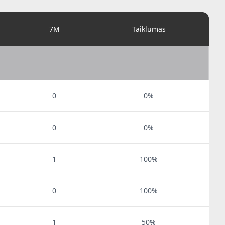
7M
Taiklumas
0
0%
0
0%
1
100%
0
100%
1
50%