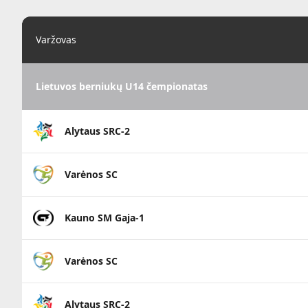
Varžovas
Lietuvos berniukų U14 čempionatas
Alytaus SRC-2
Varėnos SC
Kauno SM Gaja-1
Varėnos SC
Alytaus SRC-2