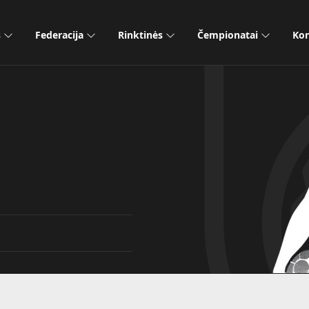
s
Federacija
Rinktinės
Čempionatai
Kon