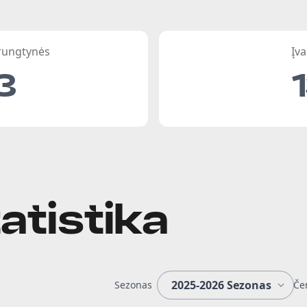
 rungtynės
Įva
3
atistika
Sezonas
Če