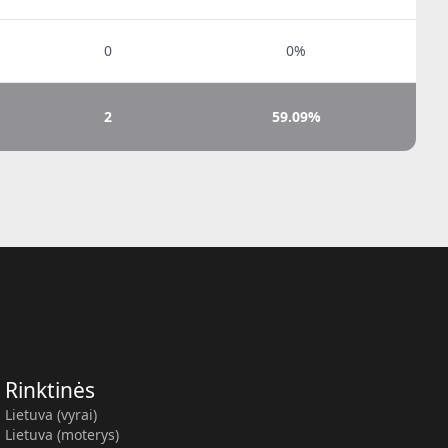
0
0%
2
59.09%
Rinktinės
Lietuva (vyrai)
Lietuva (moterys)