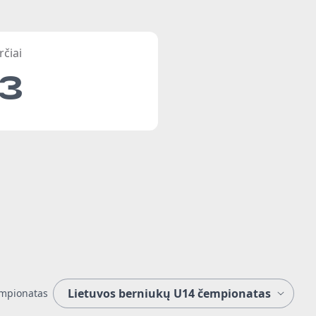
rčiai
13
mpionatas