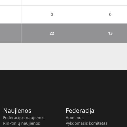
0
0
22
13
Naujienos
Federacija
Federacijos naujienos
Apie mus
Rinktinių naujienos
Vykdomasis komitetas