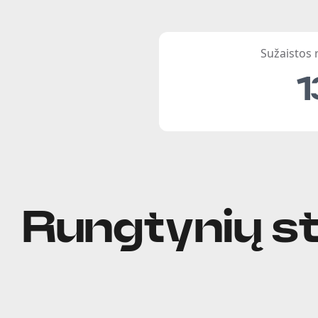
Sužaistos
1
Rungtynių st