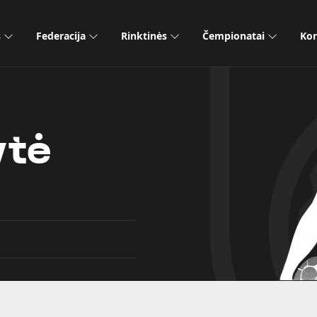
s
Federacija
Rinktinės
Čempionatai
Kon
ytė