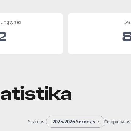
 rungtynės
Įva
2
atistika
Sezonas
Čempionatas