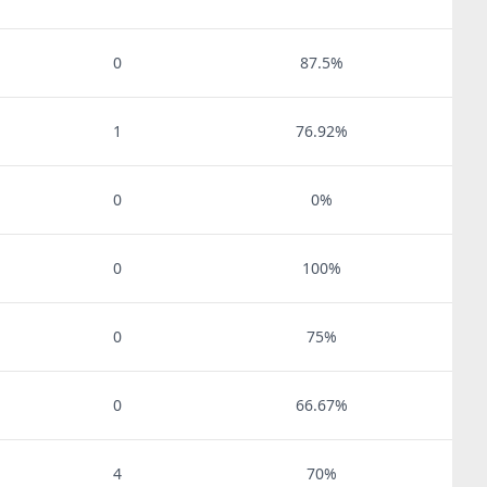
0
87.5%
1
76.92%
0
0%
0
100%
0
75%
0
66.67%
4
70%