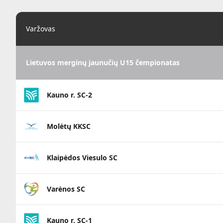
Varžovas
Lietuvos merginų jaunučių U15 čempionatas
Kauno r. SC-2
Molėtų KKSC
Klaipėdos Viesulo SC
Varėnos SC
Kauno r. SC-1