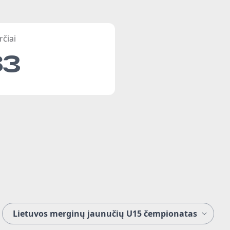
rčiai
83