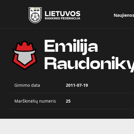
Naujieno
Emilija
Raudonik
Gimimo data
2011-07-19
Marškinėlių numeris
25