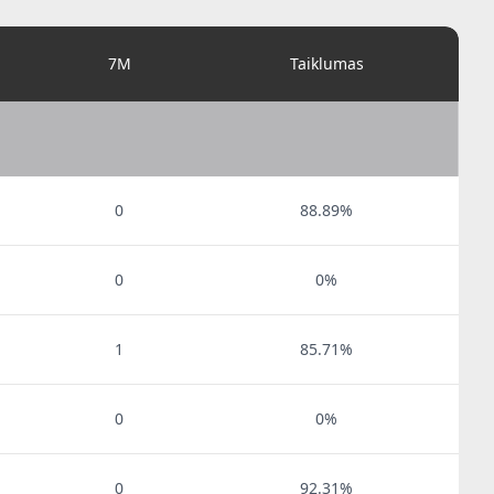
7M
Taiklumas
0
88.89%
0
0%
1
85.71%
0
0%
0
92.31%