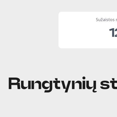
Sužaistos
1
Rungtynių st