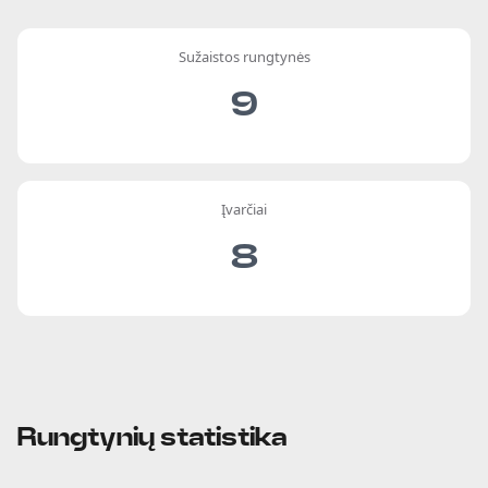
Sužaistos rungtynės
9
Įvarčiai
8
Rungtynių statistika