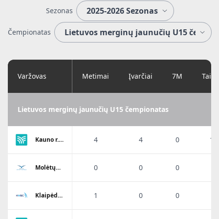
Sezonas
Čempionatas
Varžovas
Metimai
Įvarčiai
7M
Taik
Lietuvos merginų jaunučių U15 čempionatas
4
4
0
10
Kauno r.
SC-2
0
0
0
0
Molėtų
KKSC
1
0
0
0
Klaipėdos
Viesulo
SC