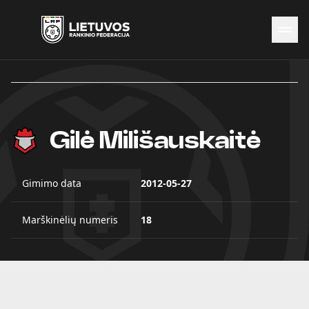
Naujienos
Federacija
Rinktinės
Čempionatai
Gilė Milišauskaitė
Kontaktai
Antidopingas
Gimimo data
2012-05-27
Marškinėlių numeris
18