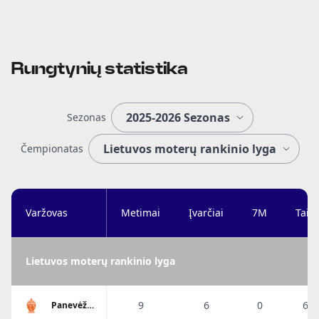
Rungtynių statistika
Sezonas
Čempionatas
Varžovas
Metimai
Įvarčiai
7M
Taik
Lietuvos moterų rankinio lyga
9
6
0
66
Panevėžio
HC Kova-