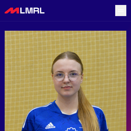
Grįžti į LRF puslapį
Naujienos
Tvarkaraštis
Rezultatai
Statistika
Turnyrinė lentelė
Komandos