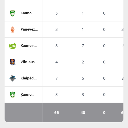
Dragūnas
5
1
0
2
Kauno
Žalgiris
3
1
0
33
Panevėžio
HC Kova-
PSC/RSSG
8
7
0
87
Kauno r.
Cascada-
HC
Garliava
SC
4
2
0
5
Vilniaus
Eglė
7
6
0
85
Klaipėdos
Dragūnas
3
3
0
1
Kauno
Žalgiris
66
40
0
60