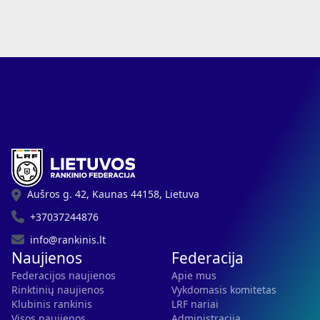
Aušros g. 42, Kaunas 44158, Lietuva
+37037244876
info@rankinis.lt
Naujienos
Federacija
Federacijos naujienos
Apie mus
Rinktinių naujienos
Vykdomasis komitetas
Klubinis rankinis
LRF nariai
Visos naujienos
Administracija