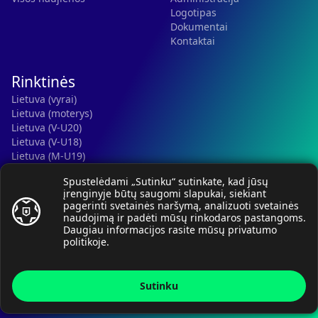
Logotipas
Dokumentai
Kontaktai
Rinktinės
Lietuva (vyrai)
Lietuva (moterys)
Lietuva (V-U20)
Lietuva (V-U18)
Lietuva (M-U19)
Kauno r. SC-2 (LTU)
Spustelėdami „Sutinku“ sutinkate, kad jūsų
Lietuva (M-U16)
įrenginyje būtų saugomi slapukai, siekiant
pagerinti svetainės naršymą, analizuoti svetainės
naudojimą ir padėti mūsų rinkodaros pastangoms.
Daugiau informacijos rasite mūsų
privatumo
politikoje
.
© Lietuvos rankinio federacija, 2026.
Sutinku