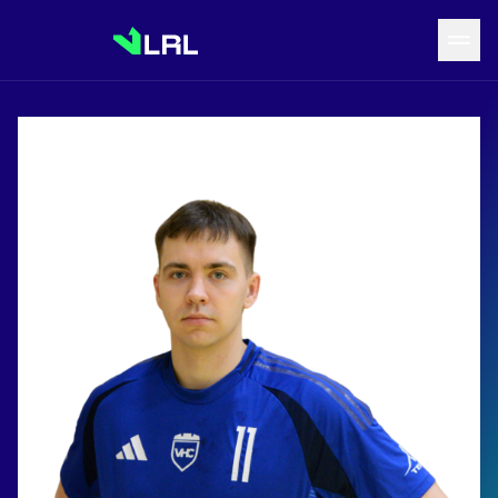
Grįžti į LRF puslapį
Naujienos
Tvarkaraštis
Rezultatai
Statistika
Turnyrinė lentelė
Komandos