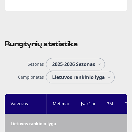
Rungtynių statistika
Sezonas
Čempionatas
Varžovas
Metimai
Įvarčiai
7M
Tai
Lietuvos rankinio lyga