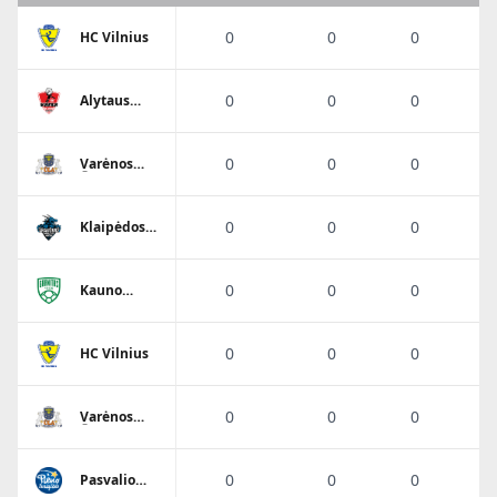
0
0
0
HC Vilnius
0
0
0
Alytaus
Varsa-
Stronglasas
0
0
0
Varėnos
Ūla
0
0
0
Klaipėdos
Dragūnas
0
0
0
Kauno
Granitas-
Karys
0
0
0
HC Vilnius
0
0
0
Varėnos
Ūla
0
0
0
Pasvalio
Pieno