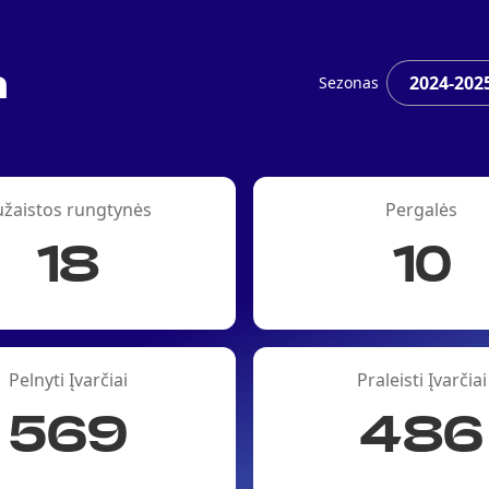
a
Sezonas
užaistos rungtynės
Pergalės
18
10
Pelnyti Įvarčiai
Praleisti Įvarčiai
569
486