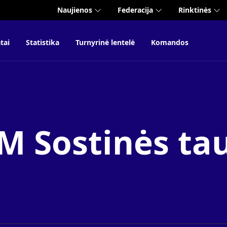
Naujienos
Federacija
Rinktinės
tai
Statistika
Turnyrinė lentelė
Komandos
 Sostinės ta