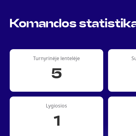
Komandos statistik
Turnyrinėje lentelėje
S
5
Lygiosios
1