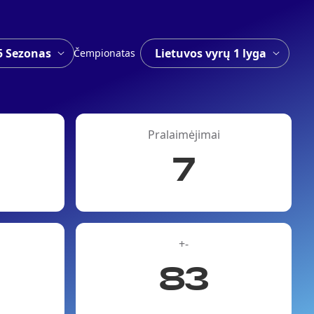
Čempionatas
Pralaimėjimai
7
+-
83