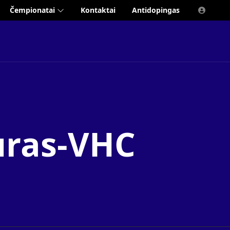
Čempionatai
Kontaktai
Antidopingas
uras-VHC