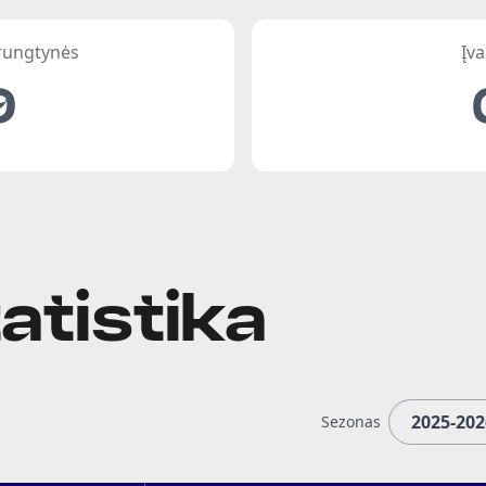
 rungtynės
Įva
9
atistika
Sezonas