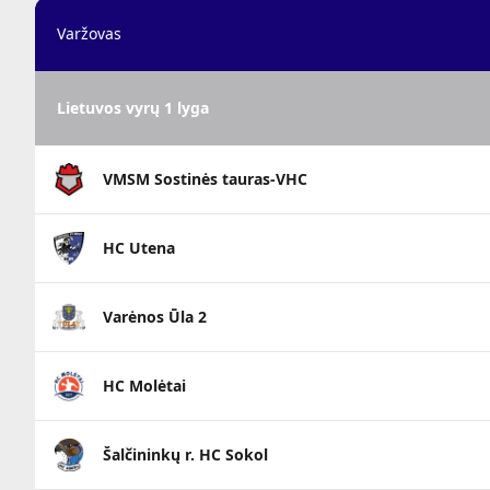
Varžovas
Lietuvos vyrų 1 lyga
VMSM Sostinės tauras-VHC
HC Utena
Varėnos Ūla 2
HC Molėtai
Šalčininkų r. HC Sokol