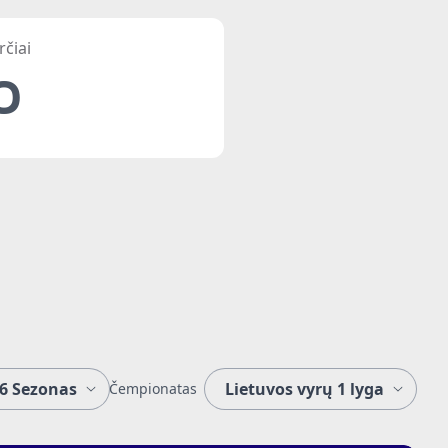
rčiai
0
Čempionatas