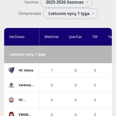
Sezonas
Čempionatas
Varžovas
Metimai
Įvarčiai
7M
Taik
Lietuvos vyrų 1 lyga
1
0
0
HC Utena
0
0
0
Varėnos
Ūla 2
0
0
0
HC
Molėtai
0
0
0
VMSM