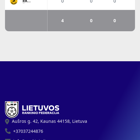
0
0
0
RK
Šiauliai
4
0
0
Aušros g. 42, Kaunas 44158, Lietuva
+37037244876