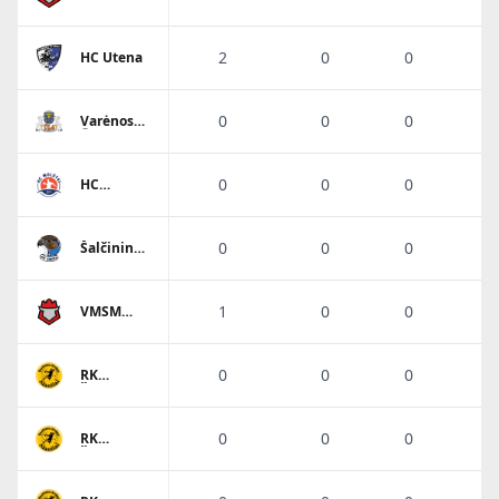
Sostinės
tauras-
VHC
2
0
0
HC Utena
0
0
0
Varėnos
Ūla 2
0
0
0
HC
Molėtai
0
0
0
Šalčininkų
r. HC Sokol
1
0
0
VMSM
Sostinės
tauras-
VHC
0
0
0
RK
Šiauliai
0
0
0
RK
Šiauliai