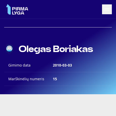
Grįžti į LRF puslapį
Naujienos
Olegas Boriakas
Tvarkaraštis
Rezultatai
Statistika
Gimimo data
2010-03-03
Turnyrinė lentelė
Komandos
Marškinėlių numeris
15