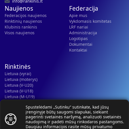
info@rankinis.lt
Naujienos
Federacija
Federacijos naujienos
Apie mus
Rinktinių naujienos
Vykdomasis komitetas
Klubinis rankinis
LRF nariai
Visos naujienos
Administracija
Logotipas
Dokumentai
Kontaktai
Rinktinės
Lietuva (vyrai)
Lietuva (moterys)
Lietuva (V-U20)
Lietuva (V-U18)
Lietuva (M-U19)
Kauno r. SC-2 (LTU)
Spustelėdami „Sutinku“ sutinkate, kad jūsų
Lietuva (M-U16)
įrenginyje būtų saugomi slapukai, siekiant
pagerinti svetainės naršymą, analizuoti svetainės
naudojimą ir padėti mūsų rinkodaros pastangoms.
Daugiau informacijos rasite mūsų
privatumo