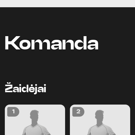
Komanda
Žaidėjai
1
2