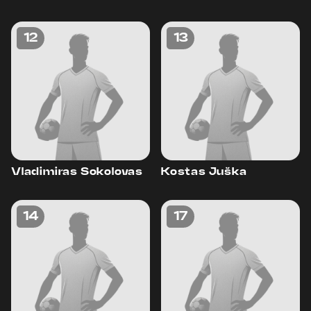
12
13
Vladimiras Sokolovas
Kostas Juška
14
17