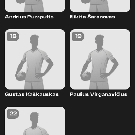
Andrius Pumputis
Nikita Šaranovas
18
19
Gustas Kaškauskas
Paulius Virganavičius
22