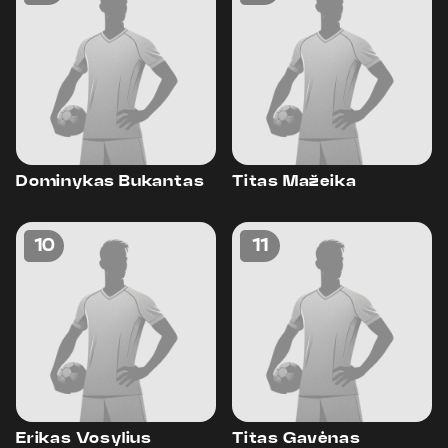
Dominykas Bukantas
Titas Mažeika
10
11
Erikas Vosylius
Titas Gavėnas