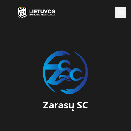
Naujienos
Federacija
Rinktinės
Čempionatai
Kontaktai
Antidopingas
Zarasų SC