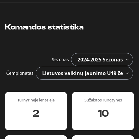
Komandos statistika
Sezonas
Čempionatas
Turnyrinėje lentelėje
Sužaistos rungtynės
2
10