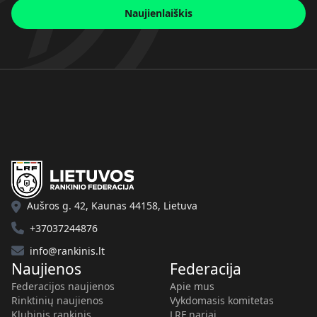
Naujienlaiškis
Aušros g. 42, Kaunas 44158, Lietuva
+37037244876
info@rankinis.lt
Naujienos
Federacija
Federacijos naujienos
Apie mus
Rinktinių naujienos
Vykdomasis komitetas
Klubinis rankinis
LRF nariai