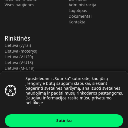
Visos naujienos
Administracija
Logotipas
Dokumentai
Kontaktai
Rinktinės
Lietuva (vyrai)
Lietuva (moterys)
Lietuva (V-U20)
Lietuva (V-U18)
Lietuva (M-U19)
Kauno r. SC-2 (LTU)
Spustelėdami „Sutinku“ sutinkate, kad jūsų
Lietuva (M-U16)
įrenginyje būtų saugomi slapukai, siekiant
pagerinti svetainės naršymą, analizuoti svetainės
naudojimą ir padėti mūsų rinkodaros pastangoms.
Daugiau informacijos rasite mūsų
privatumo
politikoje
.
© Lietuvos rankinio federacija, 2026.
Sutinku