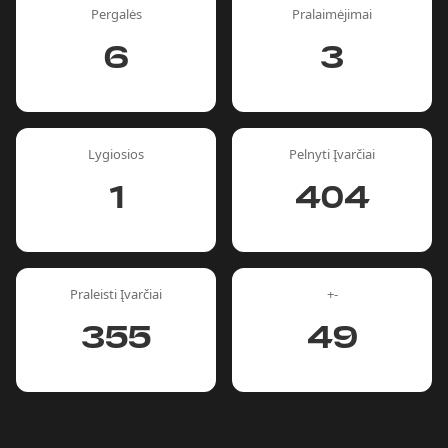
Pergalės
Pralaimėjimai
6
3
Lygiosios
Pelnyti Įvarčiai
1
404
Praleisti Įvarčiai
+-
355
49