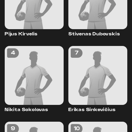
Pijus Kirvelis
Stivenas Dubovskis
4
7
Nikita Sokolovas
Erikas Sinkevičius
9
10