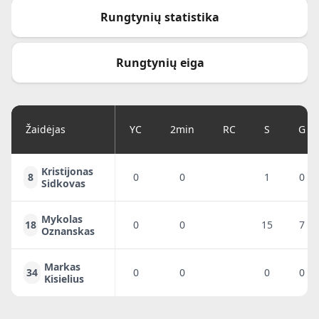
Rungtynių statistika
Rungtynių eiga
Žaidėjas
YC
2min
RC
S
G
Kristijonas
8
0
0
1
0
Sidkovas
Mykolas
18
0
0
15
7
Oznanskas
Markas
34
0
0
0
0
Kisielius