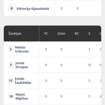
B
0
0
Viktorija Kijauskaitė
Žaidėjas
YC
2min
RC
S
G
Nedas
2
0
0
3
3
Urbonas
Jonas
5
0
0
10
10
Strupas
Emilis
15
0
0
3
2
Šaukštelis
Nojus
16
0
0
5
4
Klipčius