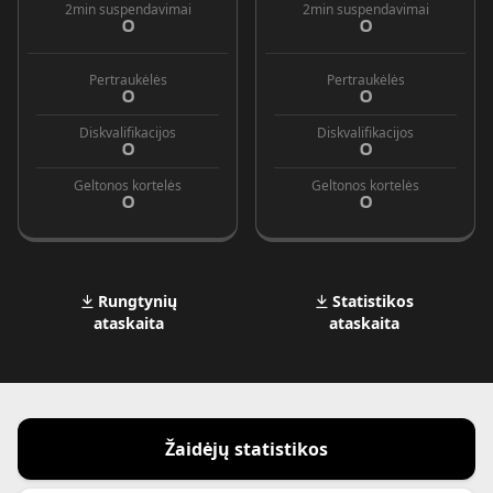
2min suspendavimai
2min suspendavimai
0
0
Pertraukėlės
Pertraukėlės
0
0
Diskvalifikacijos
Diskvalifikacijos
0
0
Geltonos kortelės
Geltonos kortelės
0
0
Rungtynių
Statistikos
ataskaita
ataskaita
Žaidėjų statistikos