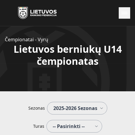
Naujienos
Čempionatai - Vyrų
Federacija
Lietuvos berniukų U14
Rinktinės
čempionatas
Čempionatai
Kontaktai
Antidopingas
Sezonas
Turas