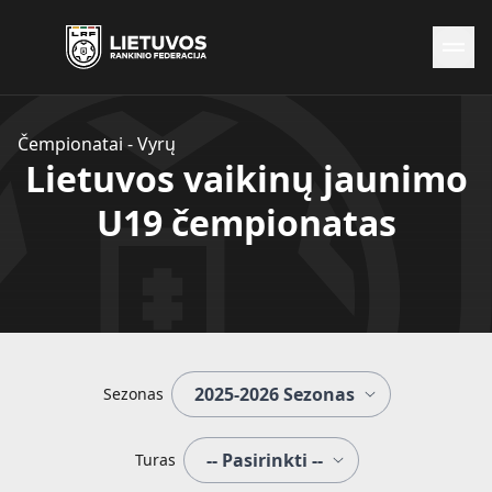
Naujienos
Čempionatai - Vyrų
Federacija
Lietuvos vaikinų jaunimo
Rinktinės
U19 čempionatas
Čempionatai
Kontaktai
Antidopingas
Sezonas
Turas