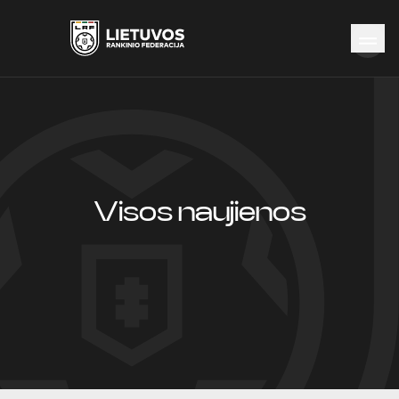
Naujienos
Federacija
Rinktinės
Čempionatai
Kontaktai
Visos naujienos
Antidopingas