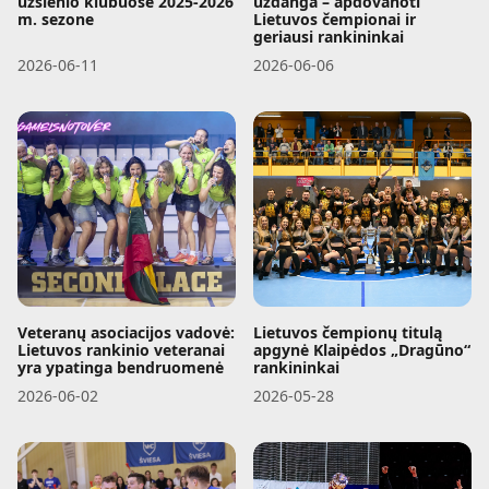
užsienio klubuose 2025-2026
uždanga – apdovanoti
m. sezone
Lietuvos čempionai ir
geriausi rankininkai
2026-06-11
2026-06-06
Veteranų asociacijos vadovė:
Lietuvos čempionų titulą
Lietuvos rankinio veteranai
apgynė Klaipėdos „Dragūno“
yra ypatinga bendruomenė
rankininkai
2026-06-02
2026-05-28