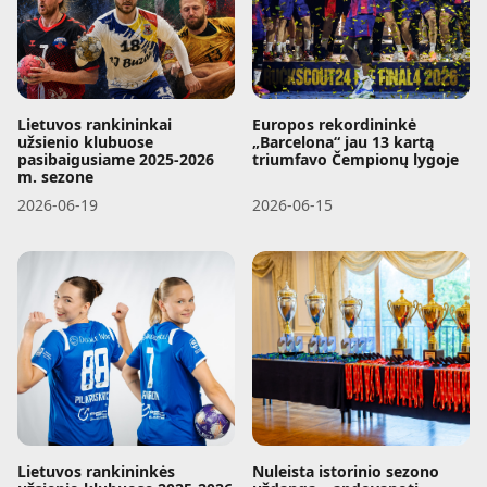
Lietuvos rankininkai
Europos rekordininkė
užsienio klubuose
„Barcelona“ jau 13 kartą
pasibaigusiame 2025-2026
triumfavo Čempionų lygoje
m. sezone
2026-06-19
2026-06-15
Lietuvos rankininkės
Nuleista istorinio sezono