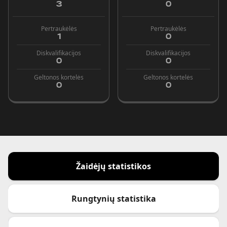
3
0
Pertraukėlės
Pertraukėlės
1
0
Diskvalifikacijos
Diskvalifikacijos
0
0
Geltonos kortelės
Geltonos kortelės
0
0
Žaidėjų statistikos
Rungtynių statistika