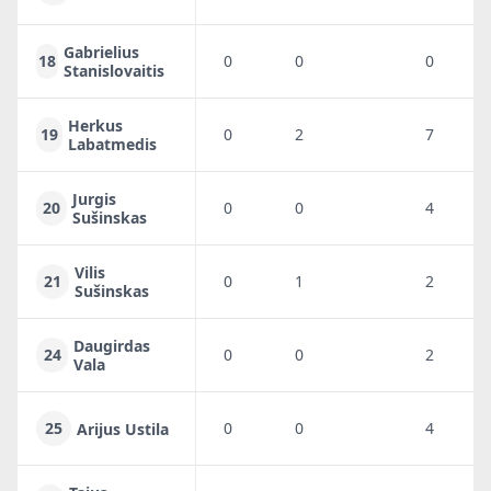
Gabrielius
18
0
0
0
0
Stanislovaitis
Herkus
19
0
2
7
4
Labatmedis
Jurgis
20
0
0
4
3
Sušinskas
Vilis
21
0
1
2
2
Sušinskas
Daugirdas
24
0
0
2
0
Vala
25
0
0
4
0
Arijus Ustila