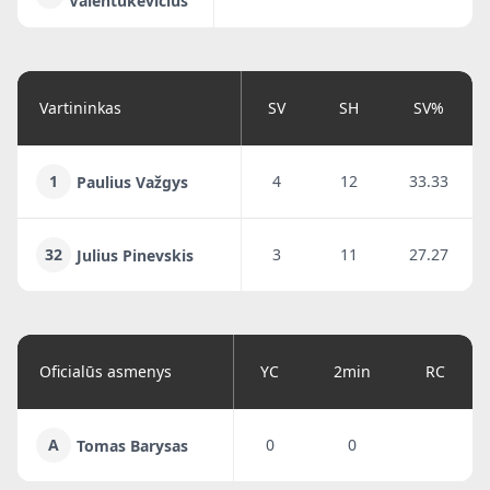
Valentukevičius
Vartininkas
SV
SH
SV%
1
4
12
33.33
Paulius Važgys
32
3
11
27.27
Julius Pinevskis
Oficialūs asmenys
YC
2min
RC
A
0
0
Tomas Barysas