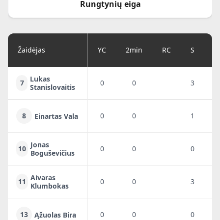
Rungtynių eiga
Žaidėjas
YC
2min
RC
S
G
Lukas
7
0
0
3
1
Stanislovaitis
8
0
0
1
1
Einartas Vala
Jonas
10
0
0
0
0
Boguševičius
Aivaras
11
0
0
3
2
Klumbokas
13
0
0
0
0
Ąžuolas Bira