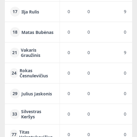
17
0
0
9
Ilja Rulis
18
0
0
0
Matas Bubėnas
Vakaris
21
0
0
9
Graužinis
Rokas
24
0
0
0
Česnulevičius
29
0
0
0
Julius Jaskonis
Silvestras
33
0
0
0
Keršys
Titas
77
0
0
0