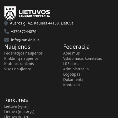
Aušros g. 42, Kaunas 44158, Lietuva
+37037244876
info@rankinis.lt
Naujienos
Federacija
Federacijos naujienos
Apie mus
Rinktinių naujienos
Vykdomasis komitetas
Klubinis rankinis
LRF nariai
Visos naujienos
Administracija
Logotipas
Dokumentai
Kontaktai
Rinktinės
Lietuva (vyrai)
Lietuva (moterys)
Lietuva (V-U20)