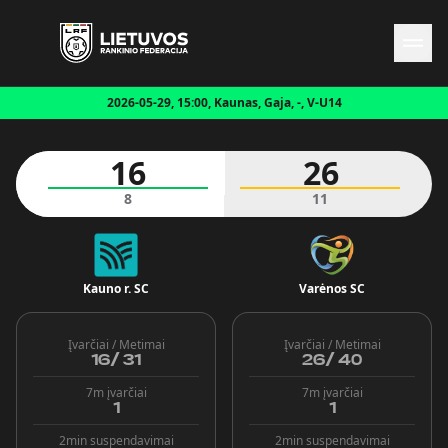
2026-05-29, 15:00, Kaunas, Gaja, -, V-U14
Naujienos
Federacija
16
26
Rinktinės
Čempionatai
8
11
Kontaktai
Antidopingas
Kauno r. SC
Varėnos SC
Įvarčiai / Metimai
Įvarčiai / Metimai
16
/
31
26
/
40
7m įvarčiai
7m įvarčiai
1
1
2min suspendavimai
2min suspendavimai