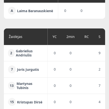
A
0
0
Laima Baranauskienė
Žaidėjas
YC
2min
RC
S
Gabrielius
2
0
0
9
Andriušis
7
0
0
2
Joris Jurgutis
Martynas
13
0
0
7
Tubinis
15
0
0
4
Kristupas Dirsė