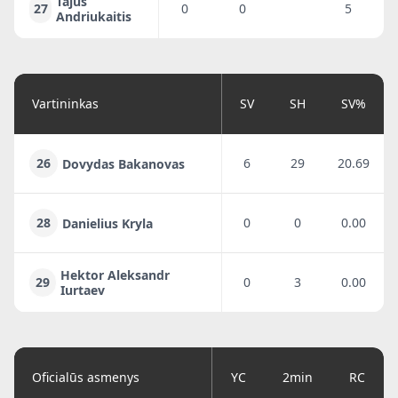
Tajus
27
0
0
5
3
Andriukaitis
Vartininkas
SV
SH
SV%
26
6
29
20.69
Dovydas Bakanovas
28
0
0
0.00
Danielius Kryla
Hektor Aleksandr
29
0
3
0.00
Iurtaev
Oficialūs asmenys
YC
2min
RC