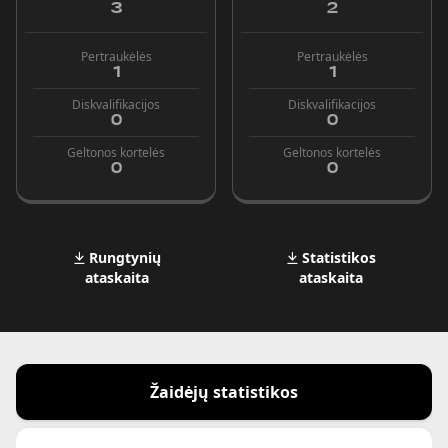
3
2
Pertraukėlės
Pertraukėlės
1
1
Diskvalifikacijos
Diskvalifikacijos
0
0
Geltonos kortelės
Geltonos kortelės
0
0
Rungtynių
Statistikos
ataskaita
ataskaita
Žaidėjų statistikos