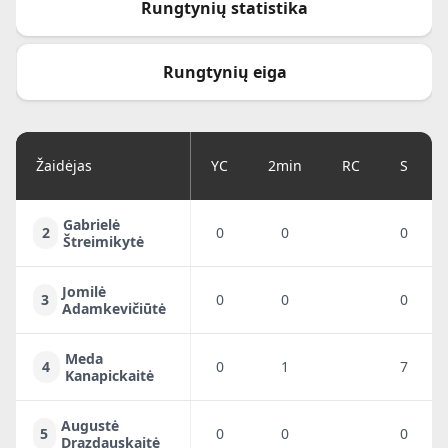
Rungtynių statistika
Rungtynių eiga
Žaidėjas
YC
2min
RC
S
Gabrielė
2
0
0
0
Štreimikytė
Jomilė
3
0
0
0
Adamkevičiūtė
Meda
4
0
1
7
Kanapickaitė
Augustė
5
0
0
0
Drazdauskaitė