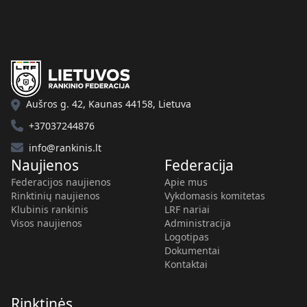
Aušros g. 42, Kaunas 44158, Lietuva
+37037244876
info@rankinis.lt
Naujienos
Federacija
Federacijos naujienos
Apie mus
Rinktinių naujienos
Vykdomasis komitetas
Klubinis rankinis
LRF nariai
Visos naujienos
Administracija
Logotipas
Dokumentai
Kontaktai
Rinktinės