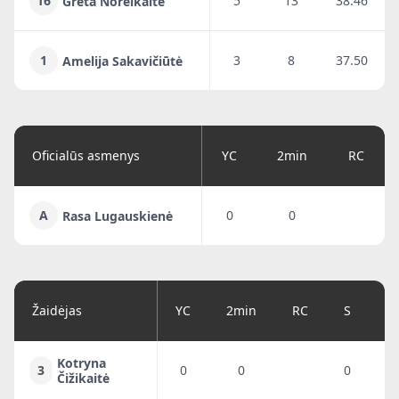
16
5
13
38.46
Greta Noreikaitė
1
3
8
37.50
Amelija Sakavičiūtė
Oficialūs asmenys
YC
2min
RC
A
0
0
Rasa Lugauskienė
Žaidėjas
YC
2min
RC
S
G
Kotryna
3
0
0
0
0
Čižikaitė