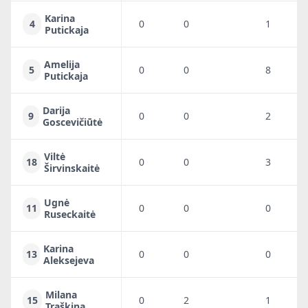
Karina
4
0
0
1
0
Putickaja
Amelija
5
0
0
8
3
Putickaja
Darija
9
0
0
2
1
Goscevičiūtė
Viltė
18
0
0
3
3
Širvinskaitė
Ugnė
11
0
0
0
0
Ruseckaitė
Karina
13
0
0
0
0
Aleksejeva
Milana
15
0
2
1
0
Traškina