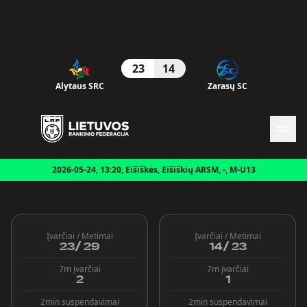
23
14
Naujienos
Alytaus SRC
Zarasų SC
Federacija
Rinktinės
Čempionatai
Kontaktai
Antidopingas
2026-05-24, 13:20, Eišiškės, Eišiškių ARSM, -, M-U13
Įvarčiai / Metimai
Įvarčiai / Metimai
23
/
29
14
/
23
7m įvarčiai
7m įvarčiai
2
1
2min suspendavimai
2min suspendavimai