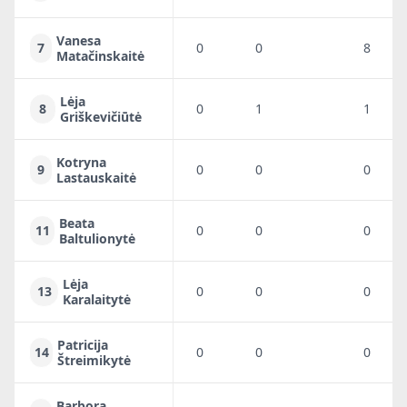
Vanesa
7
0
0
8
Matačinskaitė
Lėja
8
0
1
1
Griškevičiūtė
Kotryna
9
0
0
0
Lastauskaitė
Beata
11
0
0
0
Baltulionytė
Lėja
13
0
0
0
Karalaitytė
Patricija
14
0
0
0
Štreimikytė
Barbora