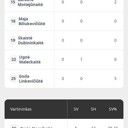
15
0
0
2
Motiejūnaitė
Maja
18
0
0
0
Biliukevičiūtė
Skaistė
19
0
0
0
Dubininkaitė
Ugnė
22
0
1
6
Maleckaitė
Goda
25
0
0
5
Linkevičiūtė
Vartininkas
SV
SH
SV%