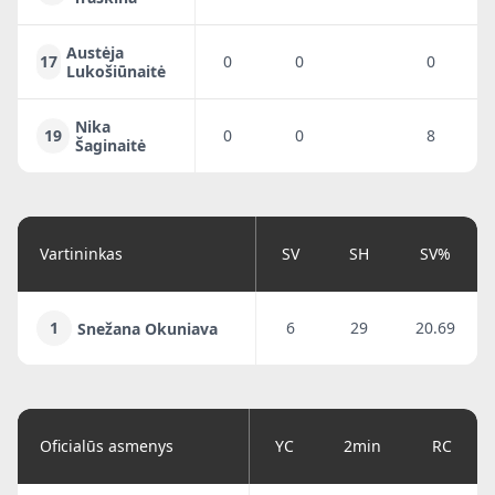
Austėja
17
0
0
0
0
Lukošiūnaitė
Nika
19
0
0
8
7
Šaginaitė
Vartininkas
SV
SH
SV%
1
6
29
20.69
Snežana Okuniava
Oficialūs asmenys
YC
2min
RC