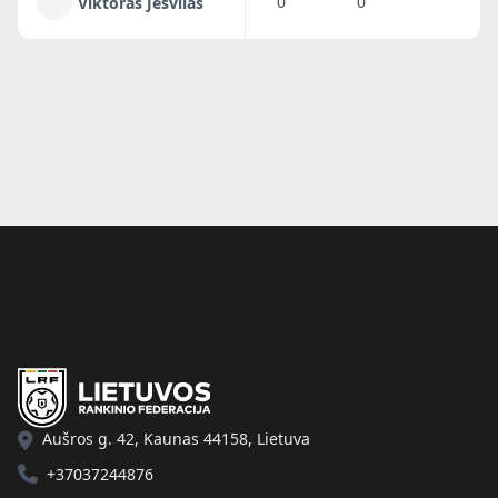
0
0
Viktoras Jesvilas
Aušros g. 42, Kaunas 44158, Lietuva
+37037244876