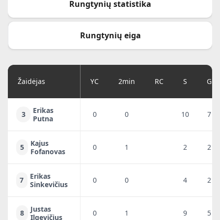
Rungtynių statistika
Rungtynių eiga
Žaidėjas
YC
2min
RC
S
G
Erikas
3
0
0
10
7
Putna
Kajus
5
0
1
2
2
Fofanovas
Erikas
7
0
0
4
2
Sinkevičius
Justas
8
0
1
9
5
Ilgevičius