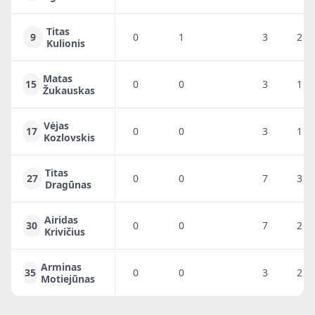
Titas
9
0
1
3
2
Kulionis
Matas
15
0
0
3
1
Žukauskas
Vėjas
17
0
0
3
1
Kozlovskis
Titas
27
0
0
7
3
Dragūnas
Airidas
30
0
0
7
2
Krivičius
Arminas
35
0
0
3
2
Motiejūnas