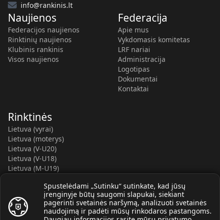
info@rankinis.lt
Naujienos
Federacija
Federacijos naujienos
Apie mus
Rinktinių naujienos
Vykdomasis komitetas
Klubinis rankinis
LRF nariai
Visos naujienos
Administracija
Logotipas
Dokumentai
Kontaktai
Rinktinės
Lietuva (vyrai)
Lietuva (moterys)
Lietuva (V-U20)
Lietuva (V-U18)
Lietuva (M-U19)
Kauno r. SC-2 (LTU)
Spustelėdami „Sutinku“ sutinkate, kad jūsų
Lietuva (M-U16)
įrenginyje būtų saugomi slapukai, siekiant
pagerinti svetainės naršymą, analizuoti svetainės
naudojimą ir padėti mūsų rinkodaros pastangoms.
Daugiau informacijos rasite mūsų
privatumo