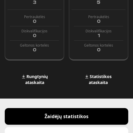
3
5
Pertraukėlės
Pertraukėlės
0
0
Diskvalifikacijos
Diskvalifikacijos
0
1
Geltonos kortelės
Geltonos kortelės
0
0
Rungtynių
Statistikos
ataskaita
ataskaita
Žaidėjų statistikos