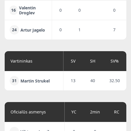
Valentin
16
0
0
0
0
Droglev
24
0
1
7
1
Artur Jagelo
Vartininkas
SV
SH
SV%
31
13
40
32.50
Martin Strukel
Oficialūs asmenys
YC
2min
RC