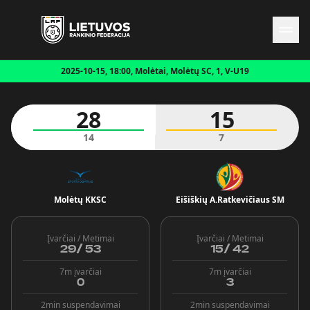
2025-10-15, 18:00, Molėtai, Molėtų SC, 1, V-U19
Naujienos
Federacija
28
15
Rinktinės
Čempionatai
14
7
Kontaktai
Antidopingas
Molėtų KKSC
Eišiškių A.Ratkevičiaus SM
Įvarčiai / Metimai
Įvarčiai / Metimai
29
/
53
15
/
42
7m įvarčiai
7m įvarčiai
0
3
2min suspendavimai
2min suspendavimai