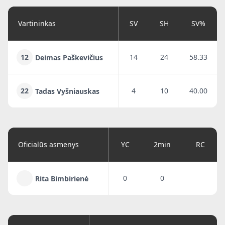
Vartininkas
SV
SH
SV%
12
14
24
58.33
Deimas Paškevičius
22
4
10
40.00
Tadas Vyšniauskas
Oficialūs asmenys
YC
2min
RC
0
0
Rita Bimbirienė