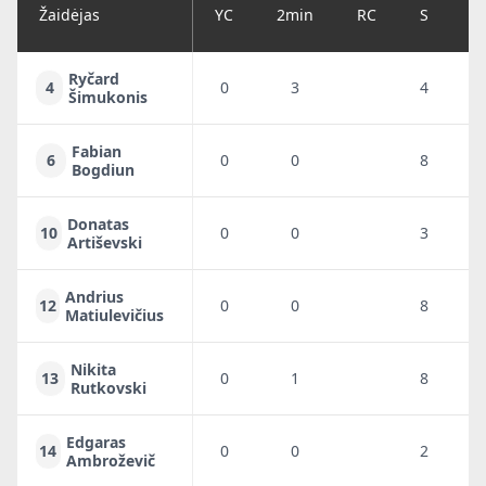
Žaidėjas
YC
2min
RC
S
G
Ryčard
4
0
3
4
3
Šimukonis
Fabian
6
0
0
8
3
Bogdiun
Donatas
10
0
0
3
2
Artiševski
Andrius
12
0
0
8
2
Matiulevičius
Nikita
13
0
1
8
3
Rutkovski
Edgaras
14
0
0
2
1
Ambroževič