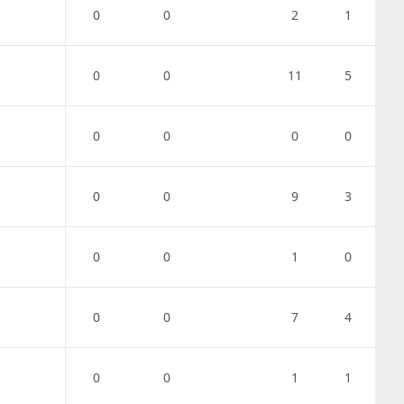
0
0
2
1
0
0
11
5
0
0
0
0
0
0
9
3
0
0
1
0
0
0
7
4
0
0
1
1