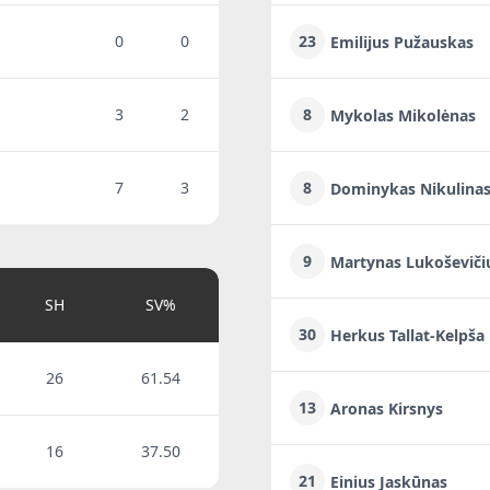
0
0
23
Emilijus Pužauskas
3
2
8
Mykolas Mikolėnas
7
3
8
Dominykas Nikulina
9
Martynas Lukoševiči
SH
SV%
30
Herkus Tallat-Kelpša
26
61.54
13
Aronas Kirsnys
16
37.50
21
Einius Jaskūnas