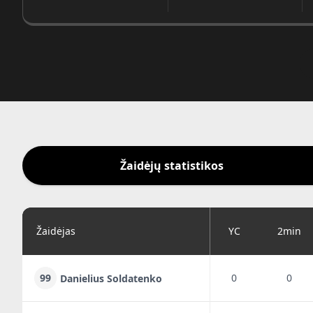
Žaidėjų statistikos
Žaidėjas
YC
2min
99
0
0
Danielius Soldatenko