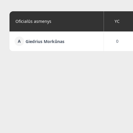
Oficialūs asmenys
YC
A
0
Giedrius Morkūnas