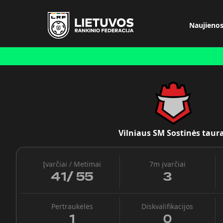
Naujieno
Vilniaus SM Sostinės taur
Įvarčiai / Metimai
7m įvarčiai
41
/
55
3
Pertraukėlės
Diskvalifikacijos
1
0