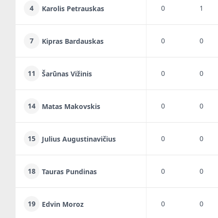
4
0
1
Karolis Petrauskas
7
0
0
Kipras Bardauskas
11
0
0
Šarūnas Vižinis
14
0
0
Matas Makovskis
15
0
0
Julius Augustinavičius
18
0
0
Tauras Pundinas
19
0
0
Edvin Moroz