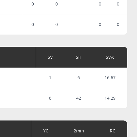
0
0
0
0
0
0
0
0
SV
SH
SV%
1
6
16.67
6
42
14.29
YC
2min
RC