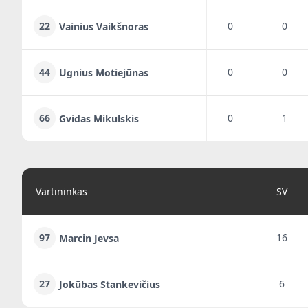
22
0
0
Vainius Vaikšnoras
44
0
0
Ugnius Motiejūnas
66
0
1
Gvidas Mikulskis
Vartininkas
SV
97
16
Marcin Jevsa
27
6
Jokūbas Stankevičius