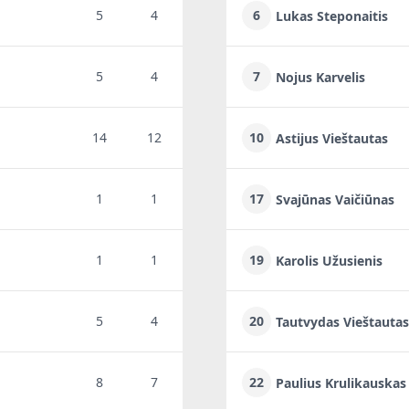
5
4
6
Lukas Steponaitis
5
4
7
Nojus Karvelis
14
12
10
Astijus Vieštautas
1
1
17
Svajūnas Vaičiūnas
1
1
19
Karolis Užusienis
5
4
20
Tautvydas Vieštautas
8
7
22
Paulius Krulikauskas