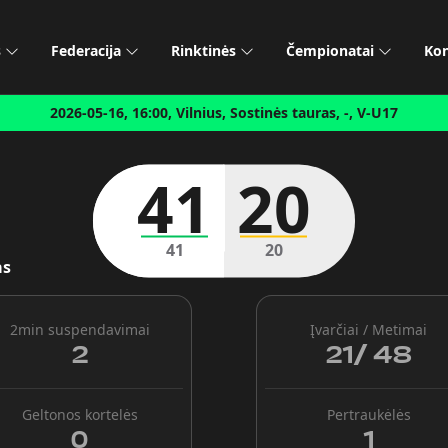
s
Federacija
Rinktinės
Čempionatai
Kon
2026-05-16, 16:00, Vilnius, Sostinės tauras, -, V-U17
41
20
41
20
as
2min suspendavimai
Įvarčiai / Metimai
2
21
/
48
Geltonos kortelės
Pertraukėlės
0
1