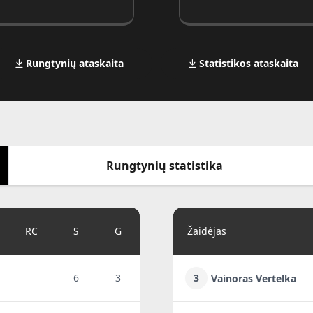
Rungtynių ataskaita
Statistikos ataskaita
Rungtynių statistika
RC
S
G
Žaidėjas
6
3
3
Vainoras Vertelka