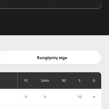
Rungtynių eiga
YC
2min
RC
S
G
0
0
10
4