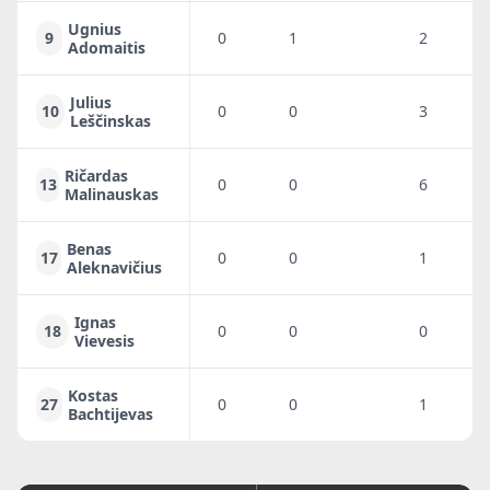
Ugnius
9
0
1
2
2
Adomaitis
Julius
10
0
0
3
2
Leščinskas
Ričardas
13
0
0
6
2
Malinauskas
Benas
17
0
0
1
0
Aleknavičius
Ignas
18
0
0
0
0
Vievesis
Kostas
27
0
0
1
0
Bachtijevas