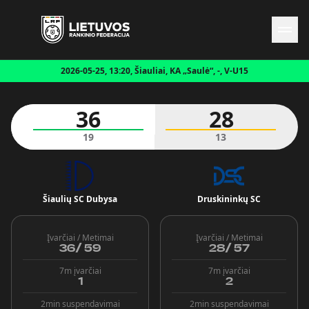
2026-05-25, 13:20, Šiauliai, KA „Saulė“, -, V-U15
Naujienos
Federacija
36
28
Rinktinės
Čempionatai
19
13
Kontaktai
Antidopingas
Šiaulių SC Dubysa
Druskininkų SC
Įvarčiai / Metimai
Įvarčiai / Metimai
36
/
59
28
/
57
7m įvarčiai
7m įvarčiai
1
2
2min suspendavimai
2min suspendavimai