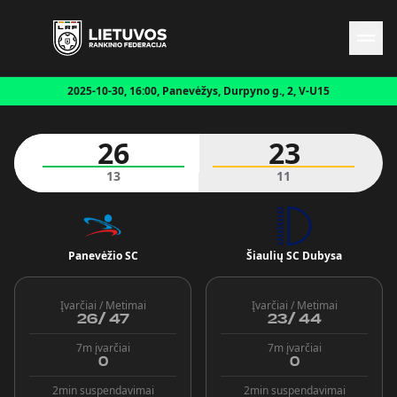
2025-10-30, 16:00, Panevėžys, Durpyno g., 2, V-U15
Naujienos
Federacija
26
23
Rinktinės
Čempionatai
13
11
Kontaktai
Antidopingas
Panevėžio SC
Šiaulių SC Dubysa
Įvarčiai / Metimai
Įvarčiai / Metimai
26
/
47
23
/
44
7m įvarčiai
7m įvarčiai
0
0
2min suspendavimai
2min suspendavimai