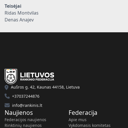
Teisėjai
Ridas Montvilas
Denas Anajev
Aušros g. 42, Kaunas 44158, Lietuva
+37037244876
info@rankinis.lt
Naujienos
Federacija
Federacijos naujienos
Apie mus
Rinktinių naujienos
Vykdomasis komitetas