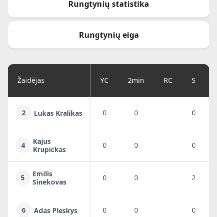
Rungtynių statistika
Rungtynių eiga
Žaidėjas
YC
2min
RC
S
2
0
0
0
Lukas Kralikas
Kajus
4
0
0
0
Krupickas
Emilis
5
0
0
2
Sinekovas
6
0
0
0
Adas Pleskys