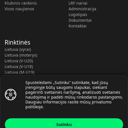
Klubinis rankinis
LRF nariai
Visos naujienos
Administracija
Logotipas
Dokumentai
Kontaktai
Rinktinės
Lietuva (vyrai)
Lietuva (moterys)
Lietuva (V-U20)
Lietuva (V-U18)
Lietuva (M-U19)
Kauno r. SC-2 (LTU)
Spustelėdami „Sutinku“ sutinkate, kad jūsų
Lietuva (M-U16)
įrenginyje būtų saugomi slapukai, siekiant
pagerinti svetainės naršymą, analizuoti svetainės
naudojimą ir padėti mūsų rinkodaros pastangoms.
Daugiau informacijos rasite mūsų
privatumo
politikoje
.
© Lietuvos rankinio federacija, 2026.
Sutinku