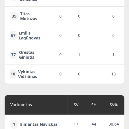
Titas
35
0
0
0
0
Motuzas
Emilis
67
0
0
6
5
Lagūnovas
Orestas
77
0
1
1
0
Giniotis
Vykintas
10
0
0
13
8
Vidžiūnas
Vartininkas
SV
SH
SV%
1
17
44
38.64
Eimantas Navickas