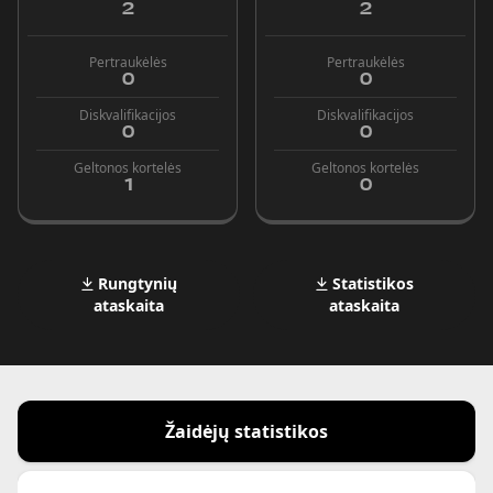
2
2
Pertraukėlės
Pertraukėlės
0
0
Diskvalifikacijos
Diskvalifikacijos
0
0
Geltonos kortelės
Geltonos kortelės
1
0
Rungtynių
Statistikos
ataskaita
ataskaita
Žaidėjų statistikos