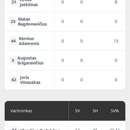
21
0
0
8
Jaskūnas
Matas
23
0
0
0
Bagdonavičius
Kernius
44
0
0
13
Adamonis
Augustas
3
0
0
0
Grigaravičius
Joris
62
0
0
0
Vinauskas
Vartininkas
SV
SH
SV%