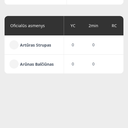
Oficialūs asmenys
YC
2min
RC
0
0
Artūras Strupas
0
0
Arūnas Balčiūnas