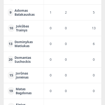
Adomas
9
1
2
5
Balakauskas
Jokūbas
10
0
0
13
Trainys
Dominykas
13
0
0
6
Matiukas
Domantas
20
0
0
0
Suchockis
Jorūnas
15
0
0
0
Jonėnas
Matas
19
0
0
0
Bagdonas
Einius