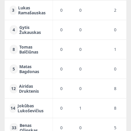
Lukas
3
0
0
2
0
Ramašauskas
Gytis
4
0
0
0
0
Žukauskas
Tomas
8
0
0
1
0
Balčiūnas
Matas
5
0
0
0
0
Bagdonas
Airidas
12
0
0
8
3
Druktenis
Jokūbas
14
0
1
8
3
Lukoševičius
Benas
33
0
0
5
4
Ožinskas