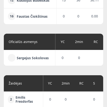
12
13
36
36.11
Klaudijus Budelskas
16
0
0
0.00
Faustas Čiokštinas
Oficialūs asmenys
YC
2min
RC
0
0
Sergejus Sokolovas
Žaidėjas
YC
2min
RC
S
G
Emilis
2
0
0
0
0
Fresdorfas