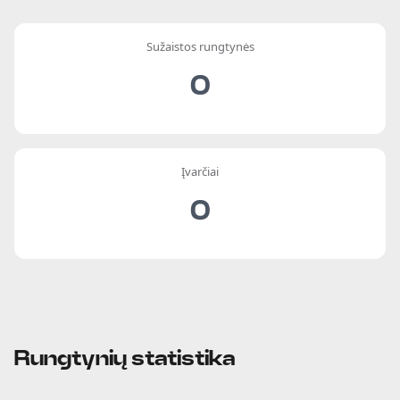
Sužaistos rungtynės
0
Įvarčiai
0
Rungtynių statistika