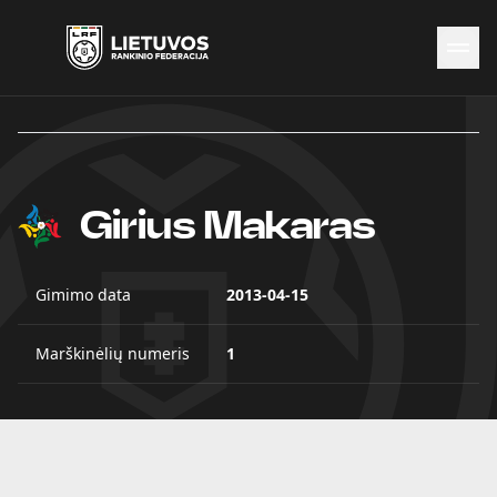
Naujienos
Federacija
Rinktinės
Čempionatai
Girius Makaras
Kontaktai
Antidopingas
Gimimo data
2013-04-15
Marškinėlių numeris
1