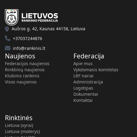
Aušros g. 42, Kaunas 44158, Lietuva
+37037244876
info@rankinis.lt
Naujienos
Federacija
Federacijos naujienos
Apie mus
Rinktinių naujienos
Vykdomasis komitetas
Klubinis rankinis
LRF nariai
Visos naujienos
Administracija
Logotipas
Dokumentai
Kontaktai
Rinktinės
Lietuva (vyrai)
Lietuva (moterys)