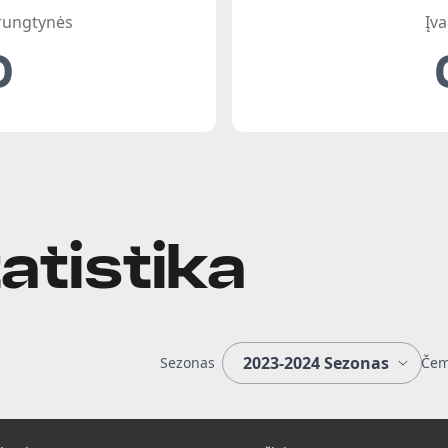
 rungtynės
Įva
0
atistika
Sezonas
Čem