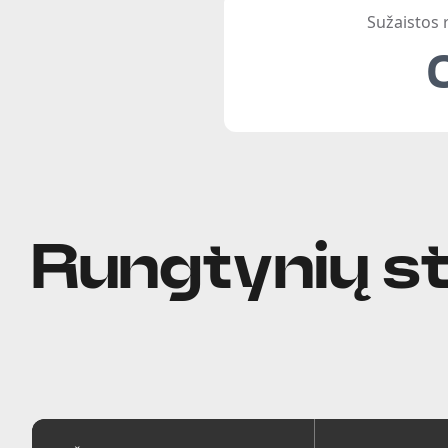
Sužaistos
Rungtynių st