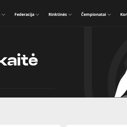
s
Federacija
Rinktinės
Čempionatai
Kon
kaitė