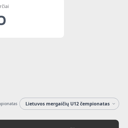
rčiai
0
pionatas