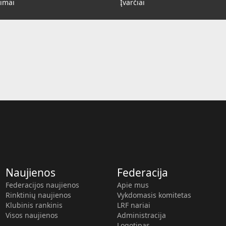
imai
Įvarčiai
Naujienos
Federacija
Federacijos naujienos
Apie mus
Rinktinių naujienos
Vykdomasis komitetas
Klubinis rankinis
LRF nariai
Visos naujienos
Administracija
Logotipas