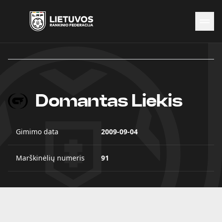
Naujienos
Federacija
Rinktinės
Čempionatai
Domantas Liekis
Kontaktai
Antidopingas
Gimimo data
2009-09-04
Marškinėlių numeris
91