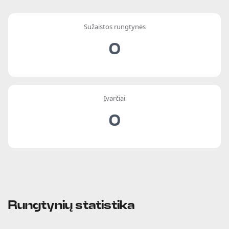
Sužaistos rungtynės
0
Įvarčiai
0
Rungtynių statistika