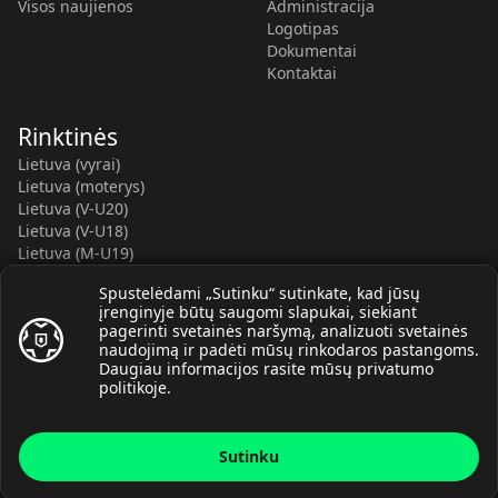
Visos naujienos
Administracija
Logotipas
Dokumentai
Kontaktai
Rinktinės
Lietuva (vyrai)
Lietuva (moterys)
Lietuva (V-U20)
Lietuva (V-U18)
Lietuva (M-U19)
Kauno r. SC-2 (LTU)
Spustelėdami „Sutinku“ sutinkate, kad jūsų
Lietuva (M-U16)
įrenginyje būtų saugomi slapukai, siekiant
pagerinti svetainės naršymą, analizuoti svetainės
naudojimą ir padėti mūsų rinkodaros pastangoms.
Daugiau informacijos rasite mūsų
privatumo
politikoje
.
© Lietuvos rankinio federacija, 2026.
Sutinku