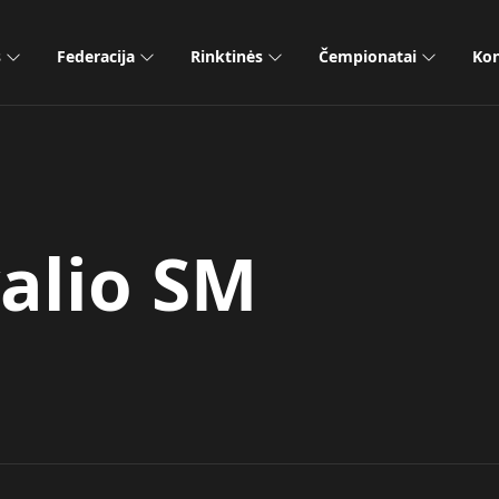
s
Federacija
Rinktinės
Čempionatai
Kon
alio SM