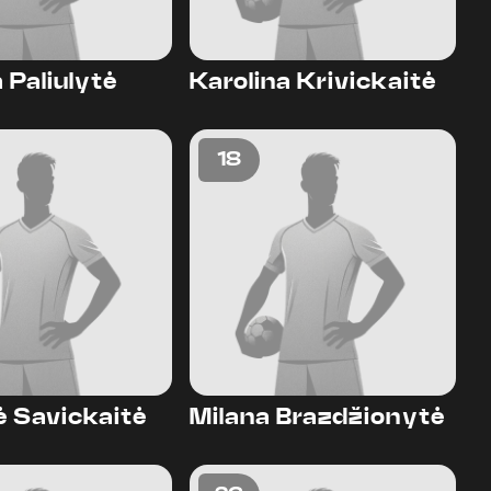
 Paliulytė
Karolina Krivickaitė
18
ė Savickaitė
Milana Brazdžionytė