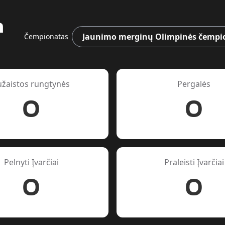
a
Čempionatas
užaistos rungtynės
Pergalės
0
0
Pelnyti Įvarčiai
Praleisti Įvarčiai
0
0