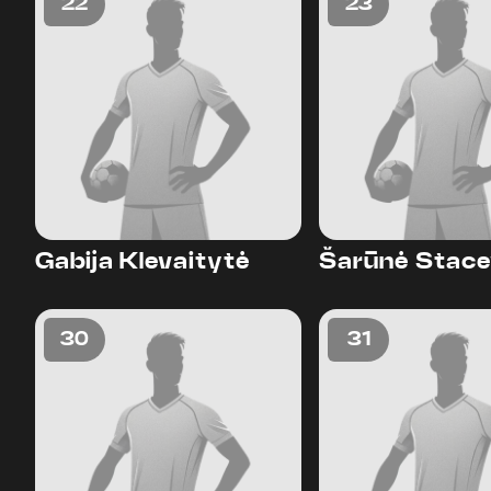
22
23
Gabija Klevaitytė
Šarūnė Stace
30
31