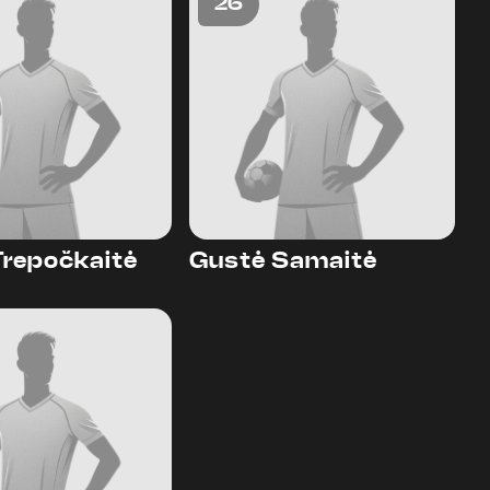
26
Trepočkaitė
Gustė Samaitė