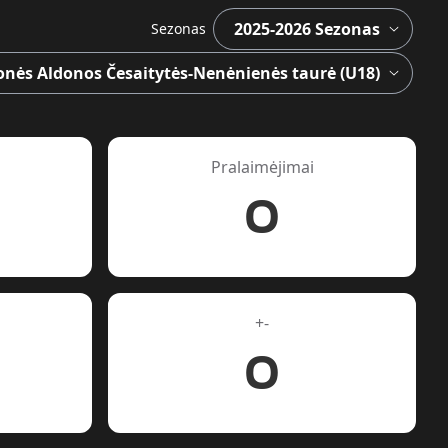
Sezonas
Pralaimėjimai
0
+-
0