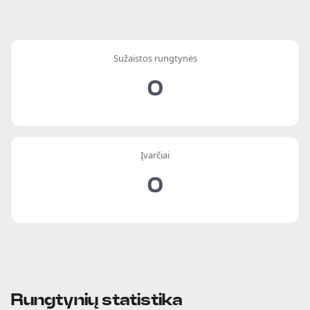
Sužaistos rungtynės
0
Įvarčiai
0
Rungtynių statistika