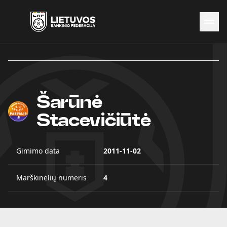
Naujienos
Federacija
Rinktinės
Šarūnė
Čempionatai
Kontaktai
Stacevičiūtė
Antidopingas
Gimimo data
2011-11-02
Marškinėlių numeris
4