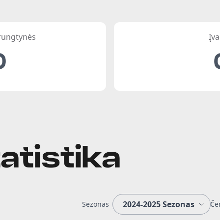
 rungtynės
Įva
0
atistika
Sezonas
Če