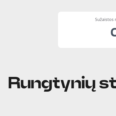
Sužaistos
Rungtynių st