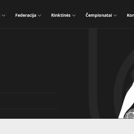
s
Federacija
Rinktinės
Čempionatai
Kon