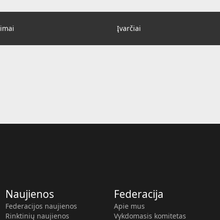
imai
Įvarčiai
Naujienos
Federacija
Federacijos naujienos
Apie mus
Rinktinių naujienos
Vykdomasis komitetas