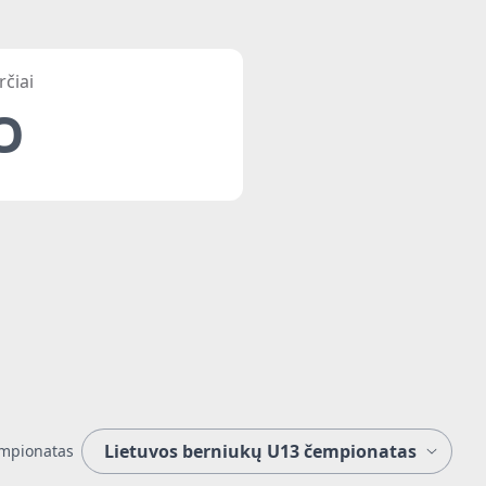
rčiai
0
mpionatas