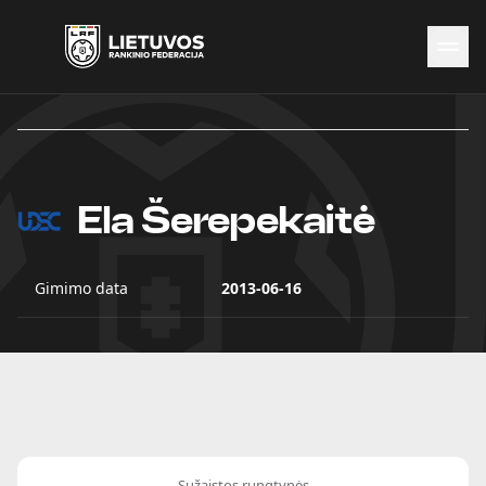
Naujienos
Federacija
Rinktinės
Čempionatai
Ela Šerepekaitė
Kontaktai
Antidopingas
Gimimo data
2013-06-16
Sužaistos rungtynės