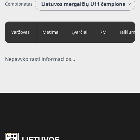
Čempionatas
Varžovas
Metimai
Įvarčiai
7M
Taiklumas
Nepavyko rasti informacijos...