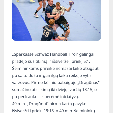
„Sparkasse Schwaz Handball Tirol“ galingai
pradėjo susitikimą ir išsiveržė į priekį 5:1.
Šeimininkams prireikė nemažai laiko atsigauti
po šalto dušo ir gan ilgą laiką reikėjo vytis
varžovus. Pirmo kėlinio pabaigoje „Dragūnas“
sumažino atsilikimą iki dviejų įvarčių 13:15, o
po pertraukos ir perėmė iniciatyvą.
40 min. „Dragūnui“ pirmą kartą pavyko
išsiveržti į priekį 19:18, o 49 min. šeimininkų