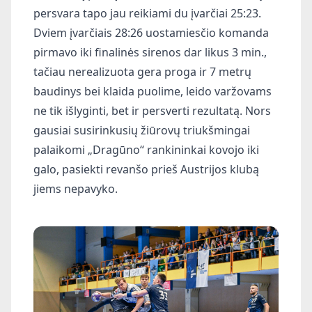
persvara tapo jau reikiami du įvarčiai 25:23.
Dviem įvarčiais 28:26 uostamiesčio komanda
pirmavo iki finalinės sirenos dar likus 3 min.,
tačiau nerealizuota gera proga ir 7 metrų
baudinys bei klaida puolime, leido varžovams
ne tik išlyginti, bet ir persverti rezultatą. Nors
gausiai susirinkusių žiūrovų triukšmingai
palaikomi „Dragūno“ rankininkai kovojo iki
galo, pasiekti revanšo prieš Austrijos klubą
jiems nepavyko.