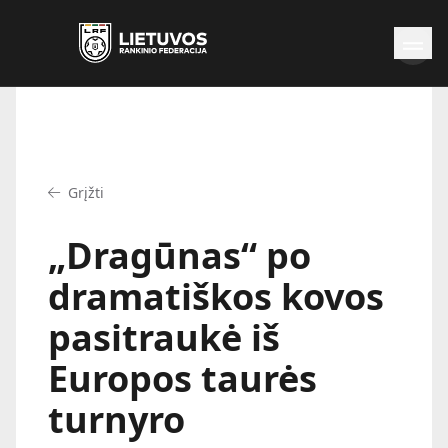
Naujienos
Federacija
Rinktinės
Grįžti
Čempionatai
Kontaktai
„Dragūnas“ po
Antidopingas
dramatiškos kovos
pasitraukė iš
Europos taurės
turnyro