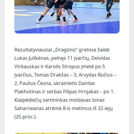
Rezultatyviausiai „Dragūno“ gretose žaidė
Lukas Juškėnas, pelnęs 11 įvarčių, Deividas
Virbauskas ir Karolis Stropus įmetė po 5
įvarčius, Tomas Drakšas – 3, Arvydas Bučius –
2, Paulius Čėsna, ukrainietis Danilas
Plakhotinas ir serbas Filipas Hrnjakas – po 1.
Klaipėdiečių vartininkas moldavas Ionas
Saharneanas atrėmė 8-is metimus iš 32-iejų
(25 proc.).