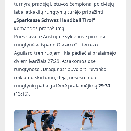
turnyrą pradėję
Lietuvos čempionai po dviejų
labai atkaklių rungtynių turėjo pripažinti
„Sparkasse Schwaz Handball Tirol“
komandos pranašumą.
Prieš savaitę Austrijoje vykusiose pirmose
rungtynėse ispano Oscaro Gutierrezo
Aguilaro treniruojami
klaipėdiečiai pralaimėjo
dviem įvarčiais 27:29. Atsakomosiose
rungtynėse „Dragūnas“ buvo arti revanšo
reikiamu skirtumu, deja, nesėkminga
rungtynių pabaiga lėmė pralaimėjimą
29:30
(13:15).