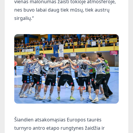
vienas malonumas žaisti tokioje atmosferoje,
nes buvo labai daug tiek mūsų, tiek austrų
sirgalių.“
Šiandien atsakomąsias Europos taurės
turnyro antro etapo rungtynes žaidžia ir