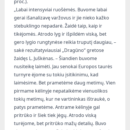
proc.).
„Labai intensyviai ruošėmės. Buvome labai
gerai išanalizavę varžovus ir jie nieko kažko
stebuklingo nepadarė. Žaidė taip, kaip ir
tikėjomės. Atrodo lyg ir išpildėm viską, bet
gero lygio rungtynėse reikia truputį daugiau, –
sakė rezultatyviausiai „Dragūno“ gretose
žaidęs L. Juškėnas. – Šiandien buvome
nusiteikę laimėti. Jau senokai Europos taurės
turnyre ėjome su tokiu įsitikinimu, kad
laimėsime. Bet prametėme daug metimų. Vien
pirmame kėlinyje nepataikėme vienuolikos
tokių metimų, kur ne vartininkas ištraukė, o
patys prametėme. Antrame kėlinyje gal
pritrūko ir šiek tiek jėgų. Atrodo viską
turėjome, bet pritrūko mažų detalių. Buvo